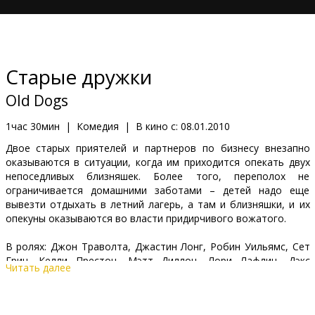
Кинозакуски
B2B
Старые дружки
Клуб
Old Dogs
1час 30мин
|
Комедия
|
В кино с:
08.01.2010
Двое старых приятелей и партнеров по бизнесу внезапно
оказываются в ситуации, когда им приходится опекать двух
непоседливых близняшек. Более того, переполох не
ограничивается домашними заботами – детей надо еще
вывезти отдыхать в летний лагерь, а там и близняшки, и их
опекуны оказываются во власти придирчивого вожатого.
В ролях: Джон Траволта, Джастин Лонг, Робин Уильямс, Сет
Грин, Келли Престон, Мэтт Диллон, Лори Лафлин, Дэкс
Читать далее
Шепард, Рита Уилсон, Берни Мак
Режиссер: Уолт Бекер