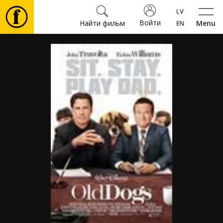
Войти
Найти фильм
Menu
Фильмы
Билеты
Культура
Мероприятия
Новости
Подарки