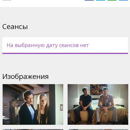
Дистрибьютор:
Acme Film SIA
Сеансы
На выбранную дату сеансов нет
Изображения