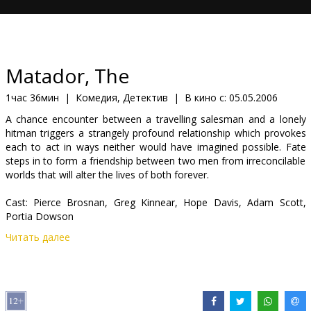
Кинозакуски
B2B
Matador, The
Клуб
1час 36мин
|
Комедия, Детектив
|
В кино с:
05.05.2006
A chance encounter between a travelling salesman and a lonely
hitman triggers a strangely profound relationship which provokes
each to act in ways neither would have imagined possible. Fate
steps in to form a friendship between two men from irreconcilable
worlds that will alter the lives of both forever.
Cast: Pierce Brosnan, Greg Kinnear, Hope Davis, Adam Scott,
Portia Dowson
Читать далее
Directed by Richard Shepard
Movie in English with Latvian/Russian subtitles.