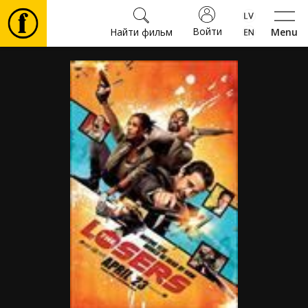
Войти
Найти фильм
Menu
Фильмы
Билеты
Культура
Мероприятия
Новости
Подарки