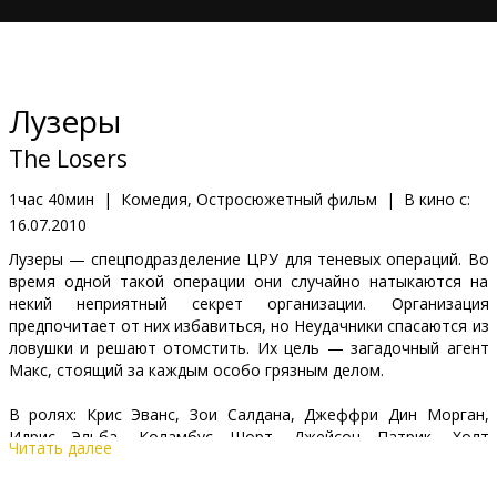
Кинозакуски
B2B
Лузеры
Клуб
The Losers
1час 40мин
|
Комедия, Остросюжетный фильм
|
В кино с:
16.07.2010
Лузеры — спецподразделение ЦРУ для теневых операций. Во
время одной такой операции они случайно натыкаются на
некий неприятный секрет организации. Организация
предпочитает от них избавиться, но Неудачники спасаются из
ловушки и решают отомстить. Их цель — загадочный агент
Макс, стоящий за каждым особо грязным делом.
В ролях: Крис Эванс, Зои Салдана, Джеффри Дин Морган,
Идрис Эльба, Коламбус Шорт, Джейсон Патрик, Холт
Читать далее
МакКэллани, Оскар Хаенада, Питер Френсис Джеймс.