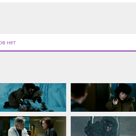
с субтитрами на латышском и
ов нет