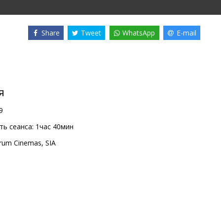
Share
Tweet
WhatsApp
E-mail
я
9
ь сеанса:
1час 40мин
rum Cinemas, SIA