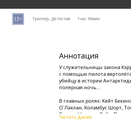
Кинозакуски
Триллер, Детектив
1час 40мин
B2B
Клуб
Аннотация
У служительницы закона Кэрр
с помощью пилота вертолёта
убийцу в истории Антарктиды
полярная ночь…
В главных ролях: Кейт Бекинс
О`Лахлан, Коламбус Шорт, То
Рахаль, Николас Райт, Патри
Читать далее
Режиссер: Доминик Сена