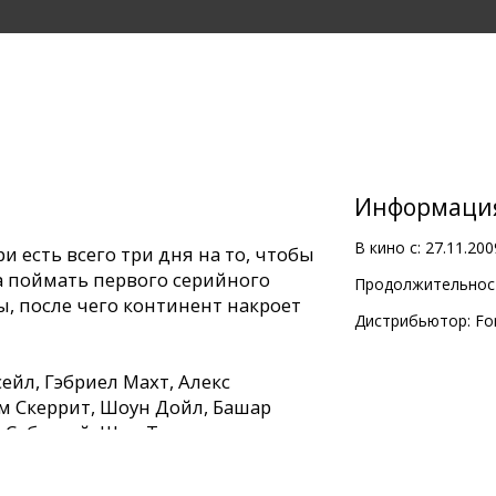
Информаци
В кино с:
27.11.200
и есть всего три дня на то, чтобы
 поймать первого серийного
Продолжительност
, после чего континент накроет
Дистрибьютор:
Fo
ейл, Гэбриел Махт, Алекс
м Скеррит, Шоун Дойл, Башар
к Сабонгуй, Шон Таккер