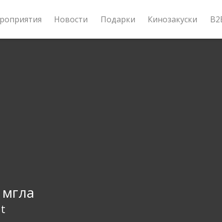
роприятия
Новости
Подарки
Кинозакуски
B2
 мгла
t