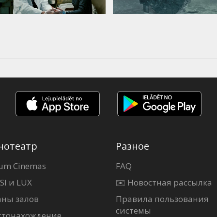
нотеатр
Разное
um Cinemas
FAQ
SI и LUX
✉️ Новостная рассылка
аны залов
Правила пользования
системы
стонахождение