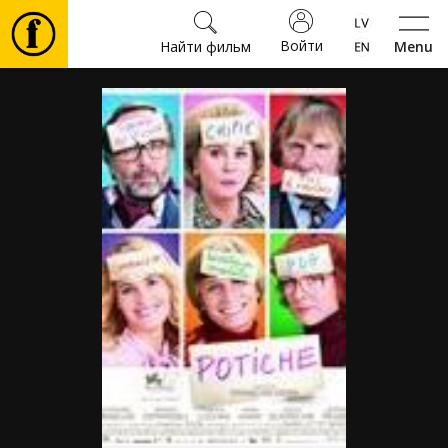
Войти
Найти фильм
Menu
Фильмы
Билеты
Культура
Мероприятия
Новости
Подарки