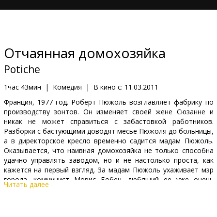
Кинозакуски
B2B
Отчаянная домохозяйка
Клуб
Potiche
1час 43мин
|
Комедия
|
В кино с:
11.03.2011
Франция, 1977 год. Роберт Пюжоль возглавляет фабрику по
производству зонтов. Он изменяет своей жене Сюзанне и
никак не может справиться с забастовкой работников.
Разборки с бастующими доводят месье Пюжоля до больницы,
а в директорское кресло временно садится мадам Пюжоль.
Оказывается, что наивная домохозяйка не только способна
удачно управлять заводом, но и не настолько проста, как
кажется на первый взгляд. За мадам Пюжоль ухаживает мэр
города, коммунист Морис Бобен, любящий ее уже очень
Читать далее
давно. Но как изменится его отношение, если станет
известно богатое прошлое домохозяйки? А если она
вдобавок решит баллотироваться в депутаты?