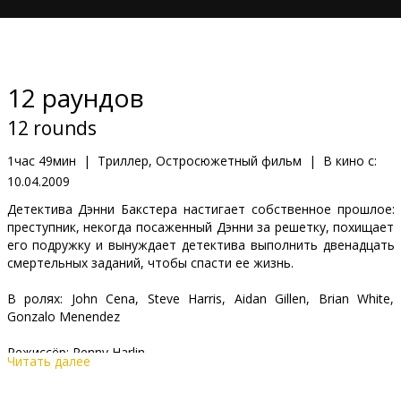
Кинозакуски
B2B
12 раундов
Клуб
12 rounds
1час 49мин
|
Триллер, Остросюжетный фильм
|
В кино с:
10.04.2009
Детектива Дэнни Бакстера настигает собственное прошлое:
преступник, некогда посаженный Дэнни за решетку, похищает
его подружку и вынуждает детектива выполнить двенадцать
смертельных заданий, чтобы спасти ее жизнь.
В ролях: John Cena, Steve Harris, Aidan Gillen, Brian White,
Gonzalo Menendez
Режиссёр: Renny Harlin
Читать далее
Сценарий: Daniel Kunka