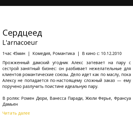
Кинозакуски
B2B
Сердцеед
Клуб
L'arnacoeur
1час 45мин
|
Комедия, Романтика
|
В кино с:
10.12.2010
Прожженный дамский угодник Алекс затевает на пару с
сестрой занятный бизнес: он разбивает нежелательные для
клиентов романтические союзы. Дело идет как по маслу, пока
Алексу не попадается по-настоящему сложный заказ — ему
поручено разлучить поистине идеальную пару.
В ролях: Ромен Дюри, Ванесса Паради, Жюли Ферье, Франсуа
Дамьен
Читать далее
Режиссер: Паскаль Чамейл
Автор сценария: Лорен Зэйтун