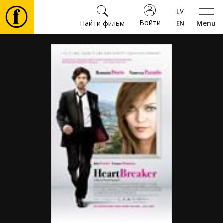
Войти
Найти фильм
Menu
Фильмы
Билеты
Культура
Мероприятия
Новости
Подарки