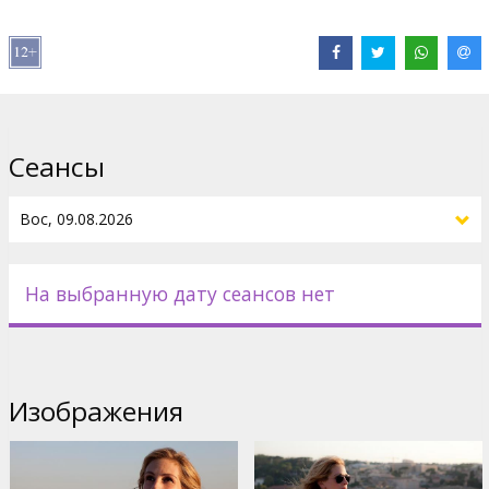
В ролях:
Julia Roberts
,
James Franco
,
Richard Jenkins
,
Viola Davis
,
Billy Crudup
,
Javier Bardem
Сайты:
IMDB
Сеансы
На выбранную дату сеансов нет
Изображения