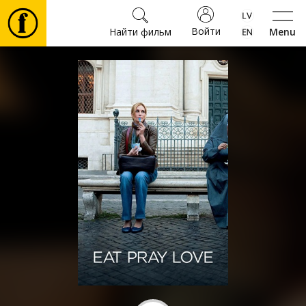
Войти
Найти фильм
Menu
Фильмы
Билеты
Культура
Мероприятия
Новости
Подарки