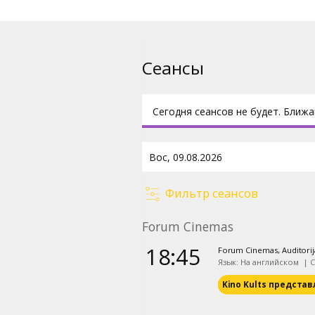
Сеансы
Сегодня сеансов не будет. Ближа
Фильтр сеансов
Forum Cinemas
18:45
Forum Cinemas, Auditorij
Язык: На английском
|
С
Kino Kults представ