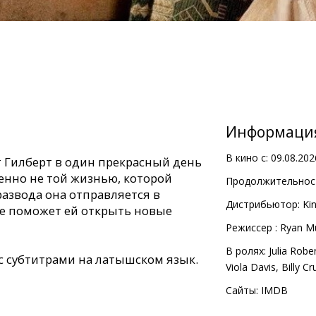
Информаци
В кино с:
09.08.202
 Гилберт в один прекрасный день
енно не той жизнью, которой
Продолжительност
развода она отправляется в
Дистрибьютор:
Kin
ое поможет ей открыть новые
Pежиссер :
Ryan M
В ролях:
Julia Robe
с субтитрами на латышском язык.
Viola Davis
,
Billy C
Сайты:
IMDB