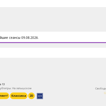
йшие сеансы 09.08.2026.
a 13
убтитры: На латышском
Свобод
С
ляет!
Классика
2D