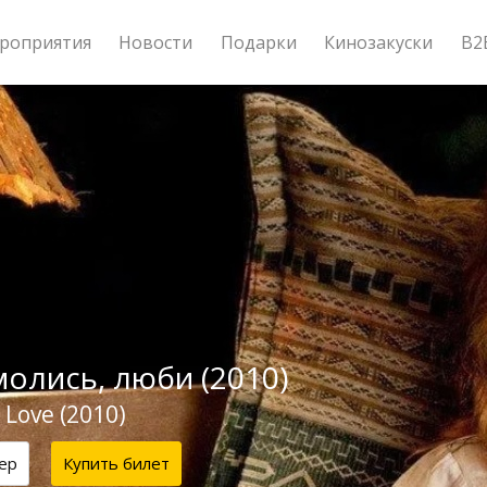
роприятия
Новости
Подарки
Кинозакуски
B2
молись, люби (2010)
 Love (2010)
ер
Купить билет