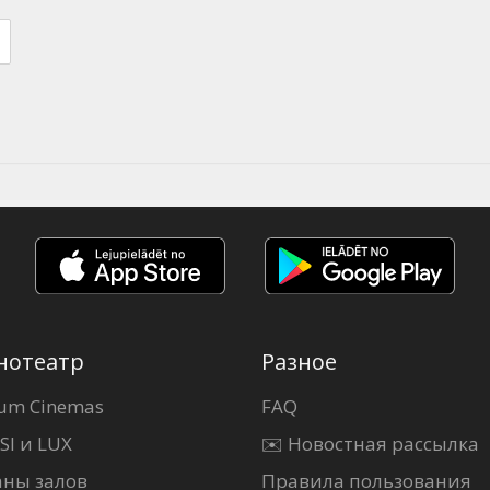
нотеатр
Разное
um Cinemas
FAQ
SI и LUX
✉️ Новостная рассылка
аны залов
Правила пользования