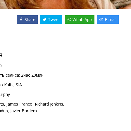
Share
Tweet
WhatsApp
E-mail
я
6
ь сеанса:
2час 20мин
o Kults, SIA
urphy
rts
,
James Franco
,
Richard Jenkins
,
rudup
,
Javier Bardem