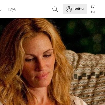
B
Клуб
Войти