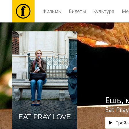
Фильмы
Билеты
Культура
Ме
Фильмы
Билеты
Культура
Мероприятия
Ешь, 
Новости
Eat Pray
Подарки
Трейл