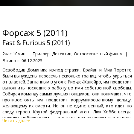
Кинозакуски
B2B
Форсаж 5 (2011)
Клуб
Fast & Furious 5 (2011)
2час 10мин
|
Триллер, Детектив, Остросюжетный фильм
|
В кино с:
06.12.2025
Освободив Доминика из-под стражи, Брайан и Миа Торетто
были вынуждены пересечь несколько границ, чтобы укрыться
от властей. Загнанным в угол с Рио-де-Жанейро, им предстоит
выполнить последнюю работу во имя собственной свободы.
Собирая команду самых лучших гонщиков, они понимают, что
противостоять им предстоит коррумпированному дельцу,
желающему их смерти. Но он не единственный, кто идет по
следу героев. Крутой федеральный агент Люк Хоббс всегда
выходит победителем — а в этот раз заданием его отряда
Читать далее
стала поимка Дома и Брайана. Однако оказавшись в
Бразилии, Хоббс не может отличить хороших парней от