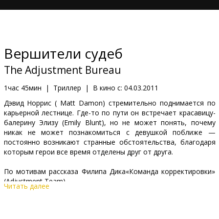
Кинозакуски
B2B
Вершители судеб
Клуб
The Adjustment Bureau
1час 45мин
|
Триллер
|
В кино с:
04.03.2011
Дэвид Норрис ( Matt Damon) стремительно поднимается по
карьерной лестнице. Где-то по пути он встречает красавицу-
балерину Элизу (Emily Blunt), но не может понять, почему
никак не может познакомиться с девушкой поближе —
постоянно возникают странные обстоятельства, благодаря
которым герои все время отделены друг от друга.
По мотивам рассказа Филипа Дика«Команда корректировки»
(Adjustment Team).
Читать далее
В ролях: Matt Damon, Emily Blunt, John Slattery, Michael Kelly,
Terence Stamp