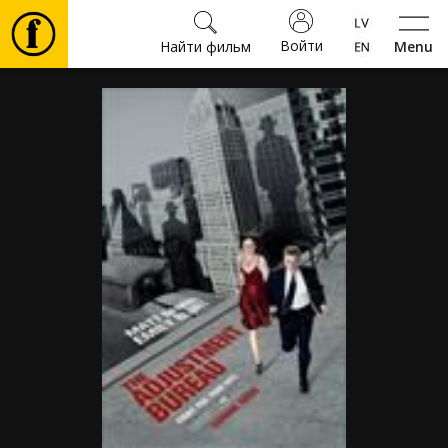
Войти
Найти фильм
Menu
Фильмы
Билеты
Культура
Мероприятия
Новости
Подарки