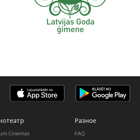
нотеатр
Разное
um Cinemas
FAQ