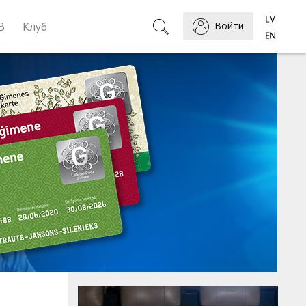
B
Клуб
Войти