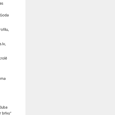
bas
 “Goda
ofilu,
.lv,
trolē
kuma
Kluba
 brīvu”