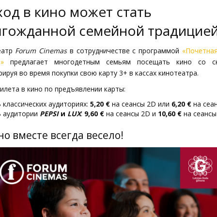
од в кино может стать
гожданной семейной традицией
еатр
Forum Cinemas
в сотрудничестве с программой
«Почетна
»
предлагает многодетным семьям посещать кино со ск
рируя во время покупки свою карту 3+ в кассах кинотеатра.
илета в кино по предъявлении карты:
 классических аудиториях:
5,20 €
на сеансы 2D или
6,20 €
на сеан
 аудитории
PEPSI
и
LUX
:
9
,60 €
на сеансы 2D и
10
,60 €
на сеансы
но вместе всегда весело!