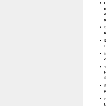
U
n
a
ģ
B
u
B
F
K
o
“
t
f
R
(
B
l