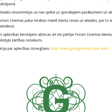
zkrājumā.
tlaides nesummējas un nav spēkā uz speciālajiem pasākumiem un ak
orum Cinemas patur tiesības mainīt biļešu cenas un atlaides, par to i
ebrīdinot.
z apliecības lietotājiem attiecas arī visi pārējie Forum Cinemas klient
ekšējās kārtības noteikumi.
cija par apliecības izsniegšanu:
http://www.godagimene.lv/par-karti/