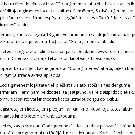
z katru filmu biļešu skaits ar “Goda ģimenes” atlaidi atbilst uz apliecī
orādītajam ģimenes locekļu skaitam. Piemēram, 5 cilvēku ģimenei ar
pliecību uz vienu filmu iespējams iegādāties ne vairāk kā 5 biļetes ar
imenes” atlaidi.
ērniem, kuri sasnieguši 18 gadu vecumu un ir izveidojuši individuālu pr
z katru filmu ir pieejama 1 biļete ar “Goda ģimenes” atlaidi.
iļetes ar reģistrētu apliecību iespējams iegādāties www.forumcinemas
orum Cinemas mobilajā lietotnē un kinoteātra biļešu kasēs.
opā ar katru biļeti, kas iegādāta ar “Goda ģimenes” atlaidi, biļešu kon
bligāti jāuzrāda aktīva apliecība.
Goda ģimenes” lojalitāte tiek piešķirta uz atbilstoši kartes derīguma
ermiņam. Termiņam beidzoties, tā jāatjauno, vēlreiz aizpildot pietie
ormu tiešsaistē vai kinoteātra kasēs uzrādot derīgu apliecību.
eģistrētajiem lietotājiem pieejami arī citi Kino Kluba lojalitātes labumi
atlaides kino biļetēm un kino uzkodām).
iļetes, kas pirktas ar “Goda ģimenes” atlaidi, netiek pieskaitītas Kino 
ojalitātes programmai un tādējādi netiek iekļautas “Katra 10. biļete par