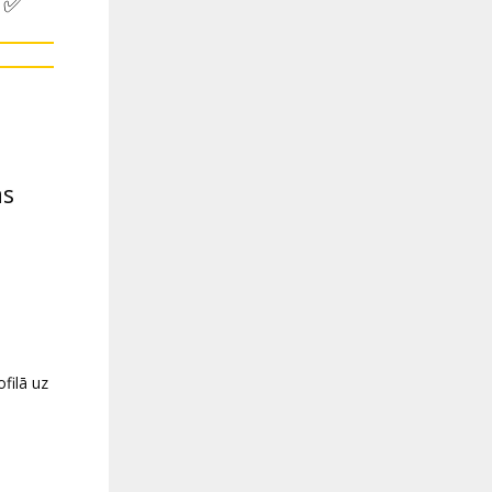
✅
as
filā uz