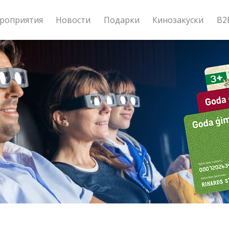
роприятия
Новости
Подарки
Кинозакуски
B2