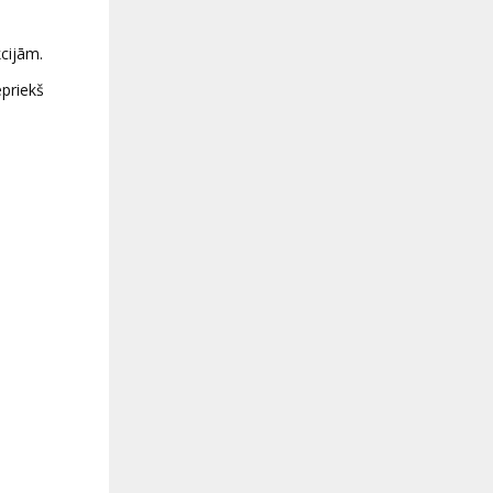
cijām.
epriekš
u