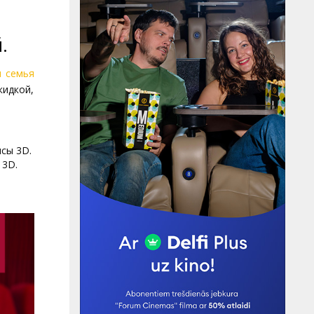
.
я семья
идкой,
сы 3D.
 3D.