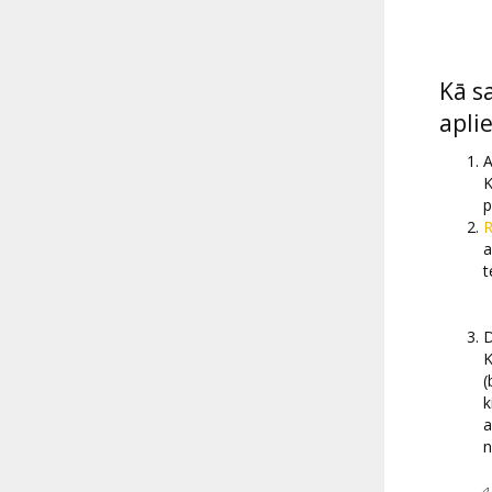
Kā s
apli
A
K
p
R
a
t
D
K
(
k
a
n