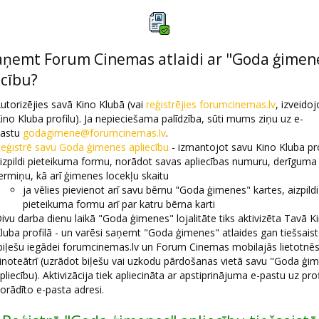
aņemt Forum Cinemas atlaidi ar "Goda ģimen
ecību?
utorizējies savā Kino Klubā (vai
reģistrējies forumcinemas.lv
, izveidoj
ino Kluba profilu). Ja nepieciešama palīdzība, sūti mums ziņu uz e-
astu
godagimene@forumcinemas.lv
.
eģistrē savu Goda ģimenes apliecību
- izmantojot savu Kino Kluba pro
izpildi pieteikuma formu, norādot savas apliecības numuru, derīguma
ermiņu, kā arī ģimenes locekļu skaitu
ja vēlies pievienot arī savu bērnu "Goda ģimenes" kartes, aizpildi
pieteikuma formu arī par katru bērna karti
ivu darba dienu laikā "Goda ģimenes" lojalitāte tiks aktivizēta Tavā K
luba profilā - un varēsi saņemt "Goda ģimenes" atlaides gan tiešsaist
biļešu iegādei forumcinemas.lv un Forum Cinemas mobilajās lietotnēs
inoteātrī (uzrādot biļešu vai uzkodu pārdošanas vietā savu "Goda ģi
pliecību). Aktivizācija tiek apliecināta ar apstiprinājuma e-pastu uz prof
orādīto e-pasta adresi.