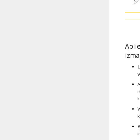
Apli
izma
L
w
A
i
k
V
k
B
i