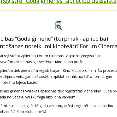
✅
Reģistrē "Goda ģimenes" apliecību tiešsaistē
ecības “Goda ģimene” (turpmāk - apliecība)
ntošanas noteikumi kinoteātrī Forum Cinem
ai reģistrētu apliecību Forum Cinemas, vispirms jāreģistrējas
ww.forumcinemas.lv, izveidojot Kino Kluba profilu.
pliecība tiek piesaistīta reģistrētajam Kino Kluba profilam. Šo procesu
espējams veikt gan tiešsaistē, aizpildot zemāk norādīto formu, gan
inoteātra biļešu kasēs.
ienas ģimenes vairākas apliecības tiek reģistrētas vienā Kino Kluba pro
āda no vecāku vai likumīgā aizbildņa vārdiem.
ērni, kas sasnieguši 18 gadu vecumu, drīkst reģistrēt savu apliecību
ndividuālā Kino Kluba profilā.