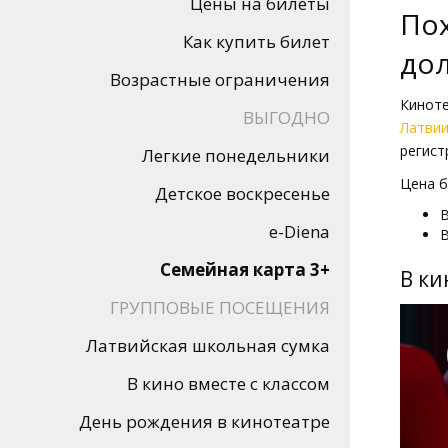
Цены на билеты
Кинозакуски
Пох
Как купить билет
дол
B2B
Возрастные ограничения
Кинот
ВЫГОДНО
Клуб
Латвии
регист
Легкие понедельники
Цена б
Детское воскресенье
В
e-Diena
В
Семейная карта 3+
В ки
ГРУППОВЫЕ ПОСЕЩЕНИЯ
Латвийская школьная сумка
В кино вместе с классом
День рождения в кинотеатре