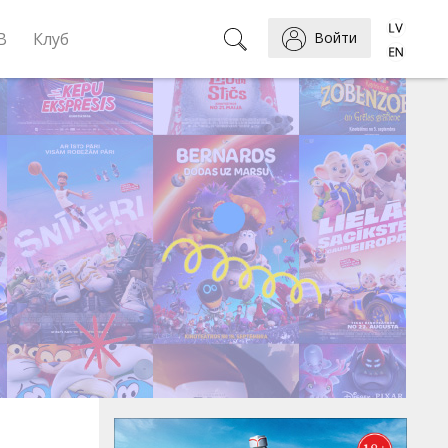
B
Клуб
Войти