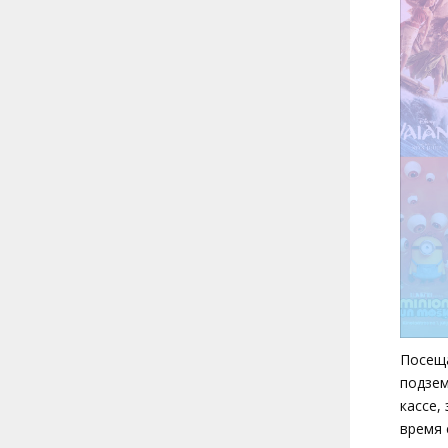
Посеща
подзем
кассе,
время 