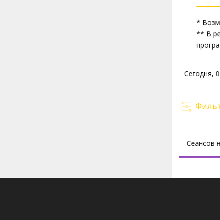
* Возм
** В р
програ
Фильт
Сеансов 