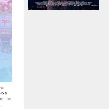
на
но в
ченное
.