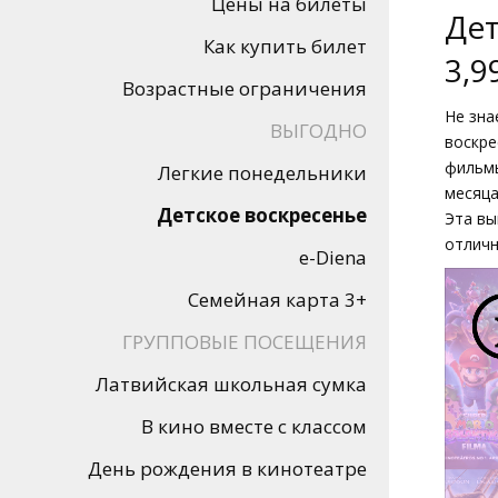
Цены на билеты
Кинозакуски
Дет
Как купить билет
3,9
B2B
Возрастные ограничения
Не зна
ВЫГОДНО
Клуб
воскре
фильмы
Легкие понедельники
месяца
Детское воскресенье
Эта вы
отличн
e-Diena
Семейная карта 3+
ГРУППОВЫЕ ПОСЕЩЕНИЯ
Латвийская школьная сумка
В кино вместе с классом
День рождения в кинотеатре