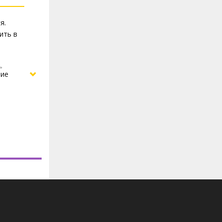
я.
ить в
ь