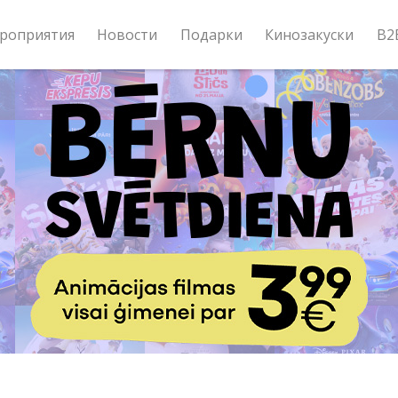
роприятия
Новости
Подарки
Кинозакуски
B2