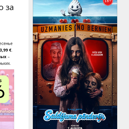
о за
е
есенье
,99 €
.
лых
–
ьких.