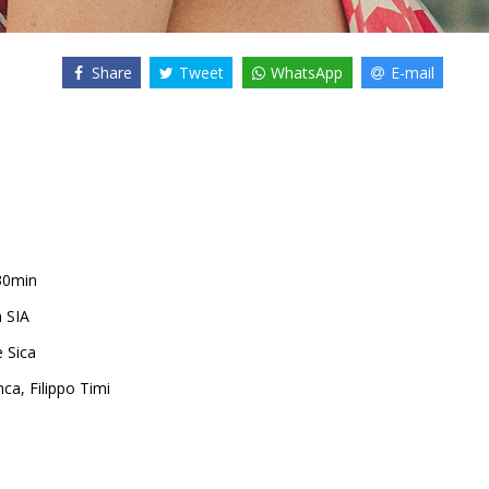
Share
Tweet
WhatsApp
E-mail
30min
m SIA
 Sica
nca
,
Filippo Timi