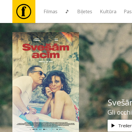
Filmas
🎵
Biļetes
Kultūra
Pas
Filmas
🎵
Biļetes
Kultūra
Svešā
Pasākumi
Gli occhi
Ziņas
Treiler