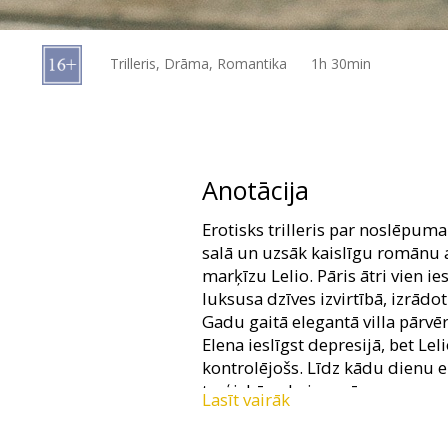
Dāvanu
kartes
Trilleris, Drāma, Romantika
1h 30min
Uzkodas
B2B
Anotācija
Kino
Erotisks trilleris par noslēpum
Klubs
salā un uzsāk kaislīgu romānu 
marķīzu Lelio. Pāris ātri vien i
luksusa dzīves izvirtībā, izrādo
Gadu gaitā elegantā villa pārvē
Elena ieslīgst depresijā, bet Lel
kontrolējošs. Līdz kādu dienu e
traģiskā nobeigumā.
Lasīt vairāk
Filma itāļu valodā ar subtitriem