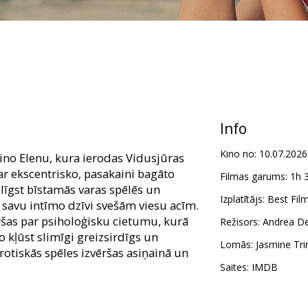
Info
Kino no:
10.07.2026
aino Elenu, kura ierodas Vidusjūras
ar ekscentrisko, pasakaini bagāto
Filmas garums:
1h 
eslīgst bīstamās varas spēlēs un
Izplatītājs:
Best Fil
t savu intīmo dzīvi svešām viesu acīm.
ršas par psiholoģisku cietumu, kurā
Režisors:
Andrea De
io kļūst slimīgi greizsirdīgs un
Lomās:
Jasmine Tri
rotiskās spēles izvēršas asiņainā un
Saites:
IMDB
 latviešu un krievu valodā.