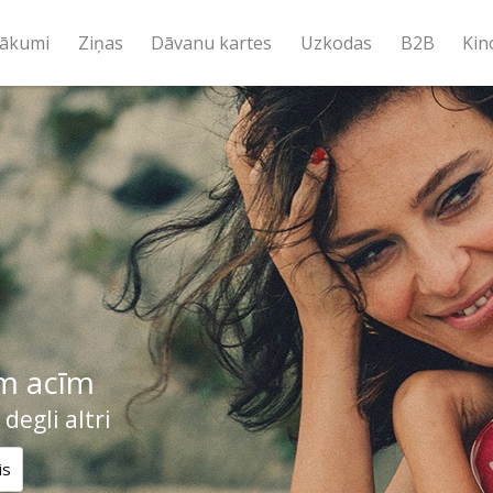
ākumi
Ziņas
Dāvanu kartes
Uzkodas
B2B
Kin
m acīm
 degli altri
is