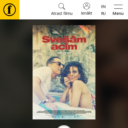
Ienākt
Atrast filmu
Menu
Filmas
🎵
Biļetes
Kultūra
Pasākumi
Ziņas