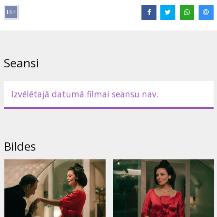
Izplatītājs:
Best Film SIA
Režisors:
Andrea De Sica
Lomās:
Jasmine Trinca
,
Filippo Timi
Saites:
IMDB
Seansi
Izvēlētajā datumā filmai seansu nav.
Bildes