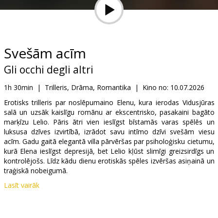
Dāvanu
kartes
Uzkodas
Svešām acīm
Gli occhi degli altri
B2B
1h 30min
|
Trilleris, Drāma, Romantika
|
Kino no:
10.07.2026
Kino
Erotisks trilleris par noslēpumaino Elenu, kura ierodas Vidusjūras
salā un uzsāk kaislīgu romānu ar ekscentrisko, pasakaini bagāto
Klubs
marķīzu Lelio. Pāris ātri vien ieslīgst bīstamās varas spēlēs un
luksusa dzīves izvirtībā, izrādot savu intīmo dzīvi svešām viesu
acīm. Gadu gaitā elegantā villa pārvēršas par psiholoģisku cietumu,
kurā Elena ieslīgst depresijā, bet Lelio kļūst slimīgi greizsirdīgs un
kontrolējošs. Līdz kādu dienu erotiskās spēles izvēršas asiņainā un
traģiskā nobeigumā.
Lasīt vairāk
Filma itāļu valodā ar subtitriem latviešu un krievu valodā.