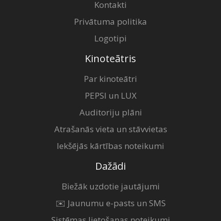
Kontakti
Privātuma politika
Logotipi
Kinoteātris
Par kinoteātri
PEPSI un LUX
Auditoriju plāni
Atrašanās vieta un stāvvietas
Iekšējās kārtības noteikumi
Dažādi
Biežāk uzdotie jautājumi
✉️ Jaunumu e-pasts un SMS
Sistēmas lietošanas noteikumi