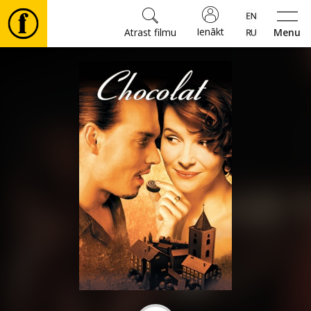
Ienākt
Atrast filmu
Menu
Filmas
🎵
Biļetes
Kultūra
Pasākumi
Ziņas