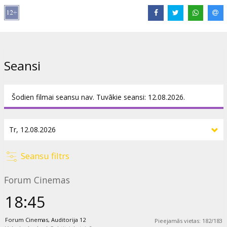
Filma angļu valodā ar subtitriem latviešu valodā.
Izplatītājs:
Kino Kults, SIA
Režisors:
Lasse Hallström
Seansi
Lomās:
Juliette Binoche
,
Johnny Depp
,
Judi Dench
,
Carie-Anne
Moss
,
Alfred Molina
Saites:
IMDB
Šodien filmai seansu nav. Tuvākie seansi: 12.08.2026.
Seansu filtrs
Forum Cinemas
18:45
Forum Cinemas, Auditorija 12
Pieejamās vietas
:
182
/
183