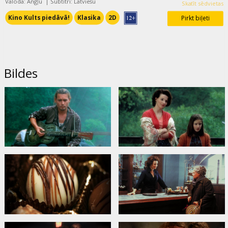
Valoda: Angļu
|
Subtitri: Latviešu
Skatīt sēdvietas
Kino Kults piedāvā!
Klasika
2D
Pirkt biļeti
Bildes