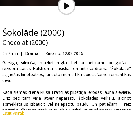
Dāvanu
kartes
Uzkodas
Šokolāde (2000)
Chocolat (2000)
B2B
2h 2min
|
Drāma
|
Kino no:
12.08.2026
Kino
Garšīga, vilinoša, mazliet rūgta, bet ar neticamu pēcgaršu -
režisora Lases Halstroma klasiskā romantiskā drāma "Šokolāde"
Klubs
atgriežas kinoteātros, lai dotu mums tik nepieciešamo romantikas
devu:
Kādā ziemas dienā klusā Francijas pilsētiņā ierodas jauna sieviete.
Drīz pēc tam viņa atver neparastu šokolādes veikalu, aicinot
apmeklētājus izbaudīt vēl neiepazītu baudu. Un patiešām – reiz
nogaršojuši viņas gardumus, cilvēki atkal un atkal nespēj pretoties
Lasīt vairāk
saldajam kārdinājumam. Viāna it kā maģiskā veidā spēj uzminēt
citu cilvēku vēlmes. Un tās piepildās! Taču tikai tad, kad pilsētiņā
ierodas Rū, Viāna beidzot sāk apzināties arī savas pašas vēlmes…