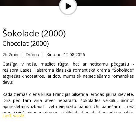
Dāvanu
kartes
Uzkodas
Šokolāde (2000)
Chocolat (2000)
B2B
2h 2min
|
Drāma
|
Kino no:
12.08.2026
Kino
Garšīga, vilinoša, mazliet rūgta, bet ar neticamu pēcgaršu -
režisora Lases Halstroma klasiskā romantiskā drāma "Šokolāde"
Klubs
atgriežas kinoteātros, lai dotu mums tik nepieciešamo romantikas
devu:
Kādā ziemas dienā klusā Francijas pilsētiņā ierodas jauna sieviete.
Drīz pēc tam viņa atver neparastu šokolādes veikalu, aicinot
apmeklētājus izbaudīt vēl neiepazītu baudu. Un patiešām – reiz
nogaršojuši viņas gardumus, cilvēki atkal un atkal nespēj pretoties
Lasīt vairāk
saldajam kārdinājumam. Viāna it kā maģiskā veidā spēj uzminēt
citu cilvēku vēlmes. Un tās piepildās! Taču tikai tad, kad pilsētiņā
ierodas Rū, Viāna beidzot sāk apzināties arī savas pašas vēlmes…