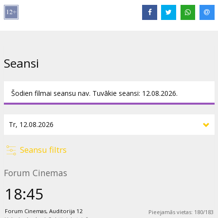
Filma angļu valodā ar subtitriem latviešu valodā.
Izplatītājs:
Kino Kults, SIA
Režisors:
Lasse Hallström
Seansi
Lomās:
Juliette Binoche
,
Johnny Depp
,
Judi Dench
,
Carie-Anne
Moss
,
Alfred Molina
Saites:
IMDB
Šodien filmai seansu nav. Tuvākie seansi: 12.08.2026.
Seansu filtrs
Forum Cinemas
18:45
Forum Cinemas, Auditorija 12
Pieejamās vietas
:
180
/
183