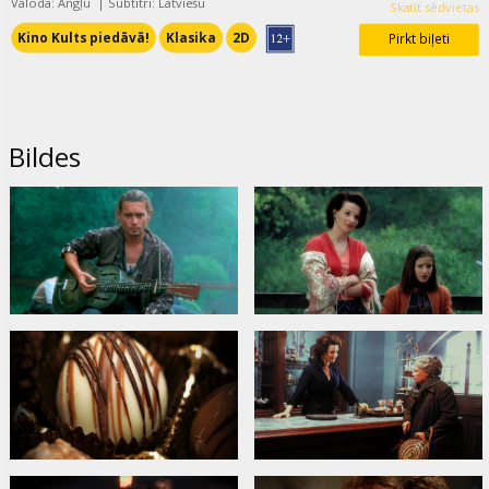
Valoda: Angļu
|
Subtitri: Latviešu
Skatīt sēdvietas
Kino Kults piedāvā!
Klasika
2D
Pirkt biļeti
Bildes