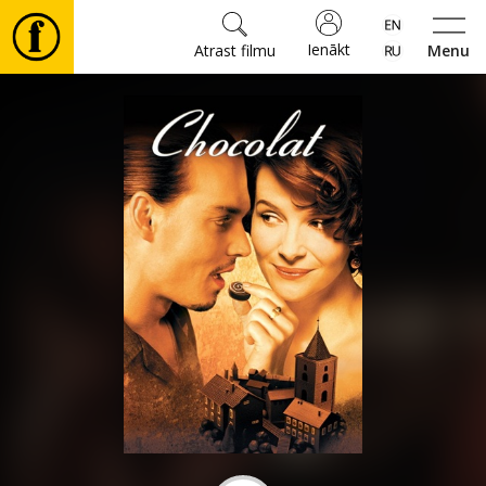
Ienākt
Atrast filmu
Menu
Filmas
🎵
Biļetes
Kultūra
Pasākumi
Ziņas