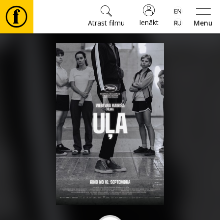
Ienākt
Atrast filmu
Menu
Filmas
🎵
Biļetes
Kultūra
Pasākumi
Ziņas