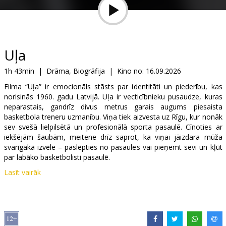
Dāvanu
kartes
Uzkodas
Uļa
1h 43min
|
Drāma, Biogrāfija
|
Kino no:
16.09.2026
B2B
Filma “Uļa” ir emocionāls stāsts par identitāti un piederību, kas
norisinās 1960. gadu Latvijā. Uļa ir vecticībnieku pusaudze, kuras
Kino
neparastais, gandrīz divus metrus garais augums piesaista
basketbola treneru uzmanību. Viņa tiek aizvesta uz Rīgu, kur nonāk
Klubs
sev svešā lielpilsētā un profesionālā sporta pasaulē. Cīnoties ar
iekšējām šaubām, meitene drīz saprot, ka viņai jāizdara mūža
svarīgākā izvēle – paslēpties no pasaules vai pieņemt sevi un kļūt
par labāko basketbolisti pasaulē.
Lasīt vairāk
Izplatītājs:
Acme Film SIA
Režisors:
Viesturs Kairišs
Lomās:
Kārlis Arnolds Avots
,
Čulpana Hamatova
,
Aleksas
Kazanavičius
,
Šamils Hamatovs
,
Kaspars Dumburs
,
Arturs