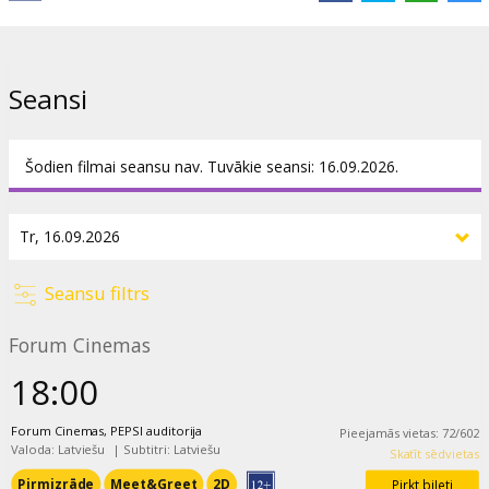
Krūzkops
,
Madara Viļčuka
,
Dārta Cīrule
,
Alise Dzene
,
Varvara
Čekhs
Saites:
IMDB
,
Oficiālā mājas lapa
Seansi
Šodien filmai seansu nav. Tuvākie seansi: 16.09.2026.
Seansu filtrs
Forum Cinemas
18:00
Forum Cinemas, PEPSI auditorija
Pieejamās vietas
:
72
/
602
Valoda: Latviešu
|
Subtitri: Latviešu
Skatīt sēdvietas
Pirmizrāde
Meet&Greet
2D
Pirkt biļeti