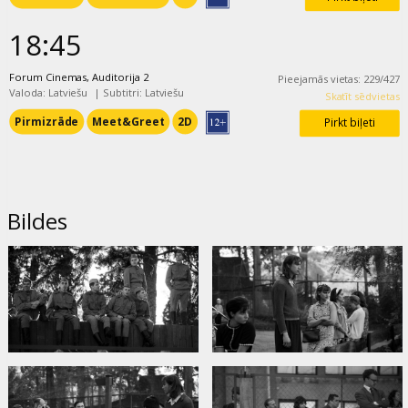
18:45
Forum Cinemas, Auditorija 2
Pieejamās vietas
:
229
/
427
Valoda: Latviešu
|
Subtitri: Latviešu
Skatīt sēdvietas
Pirmizrāde
Meet&Greet
2D
Pirkt biļeti
Bildes