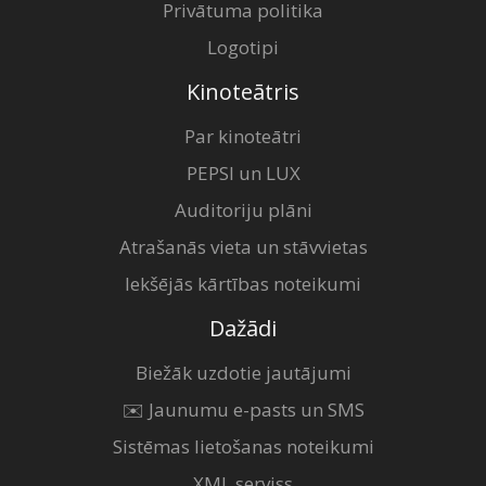
Privātuma politika
Logotipi
Kinoteātris
Par kinoteātri
PEPSI un LUX
Auditoriju plāni
Atrašanās vieta un stāvvietas
Iekšējās kārtības noteikumi
Dažādi
Biežāk uzdotie jautājumi
✉️ Jaunumu e-pasts un SMS
Sistēmas lietošanas noteikumi
XML serviss