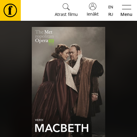
Ienākt
Atrast filmu
Menu
Filmas
🎵
Biļetes
Kultūra
Pasākumi
Ziņas