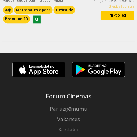
Valoda: Itāļu valodā
|
Subtitri: Angļu
Pieejamās vietas
:
504
/
602
Skatīt sēdvietas
❌🍿
Metropoles opera
Tiešraide
Pirkt biļeti
Premium 2D
Forum Cinemas
Par uzņēmumu
Vakances
Kontakti