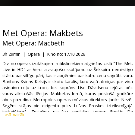
Dāvanu
kartes
Uzkodas
Met Opera: Makbets
Met Opera: Macbeth
B2B
3h 29min
|
Opera
|
Kino no:
17.10.2026
Kino
Divi no operas izcilākajiem māksliniekiem atgriežas ciklā "The Met:
Live in HD" ar Verdi aizraujošo skatījumu uz Šekspīra nemirstīgo
Klubs
stāstu par viltīgo pāri, kas ir apņēmies par katru cenu sagrābt varu.
Baritons Kvinns Kelsijs ir skotu karalis, kuru vajā atmiņas par viņa
asiņaino ceļu uz troni, bet soprāns Līse Dāvidsena iejūtas pēc
varas alkstošās lēdijas Makbetas lomā, kuras postošā godkāre
abus pazudina. Metropoles operas mūzikas direktors Janiks Nezē-
Segēns stājas pie diriģenta pults Luīzas Proskes izteiksmīgajā
iestudējumā. Zvaigžņu sastāvu papildina tenors Fredijs De
Lasīt vairāk
Tommazo Makdafa lomā un bass-baritons Raiens Spīdo Grīns
Banko lomā.