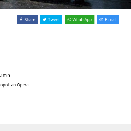
Share
Tweet
WhatsApp
E-mail
21min
opolitan Opera