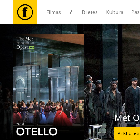
Filmas
🎵
Biļetes
Kultūra
Pas
Filmas
🎵
Biļetes
Kultūra
Pasākumi
Met Op
Ziņas
Pirkt biļeti