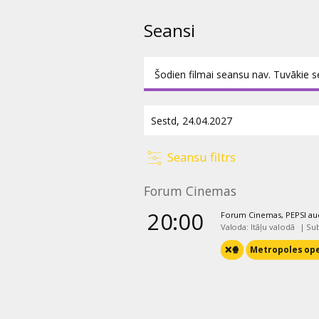
Seansi
Šodien filmai seansu nav. Tuvākie s
Seansu filtrs
Forum Cinemas
20:00
Forum Cinemas, PEPSI aud
Valoda: Itāļu valodā
|
Sub
❌🍿
Metropoles op