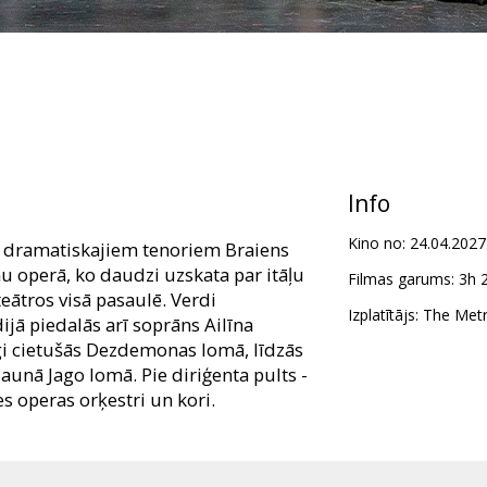
Info
Kino no:
24.04.2027
 dramatiskajiem tenoriem Braiens
 operā, ko daudzi uzskata par itāļu
Filmas garums:
3h 
teātros visā pasaulē. Verdi
Izplatītājs:
The Metr
jā piedalās arī soprāns Ailīna
lgi cietušās Dezdemonas lomā, līdzās
unā Jago lomā. Pie diriģenta pults -
s operas orķestri un kori.