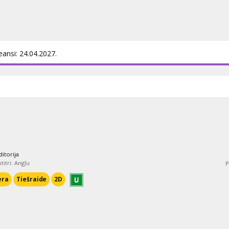
eansi: 24.04.2027.
itorija
titri: Angļu
P
era
Tiešraide
2D