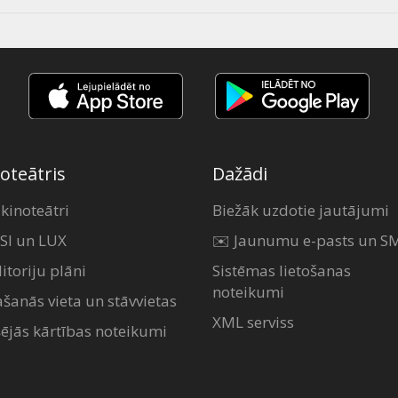
oteātris
Dažādi
 kinoteātri
Biežāk uzdotie jautājumi
SI un LUX
✉️ Jaunumu e-pasts un S
itoriju plāni
Sistēmas lietošanas
noteikumi
ašanās vieta un stāvvietas
XML serviss
šējās kārtības noteikumi