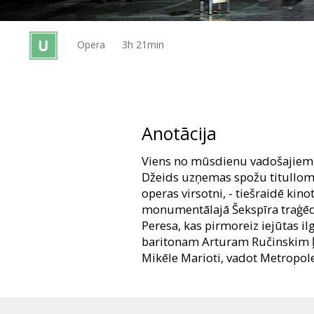
Dāvanu
kartes
Opera
3h 21min
Uzkodas
B2B
Anotācija
Kino
Viens no mūsdienu vadošajiem
Klubs
Džeids uzņemas spožu titullomu
operas virsotni, - tiešraidē kino
monumentālajā Šekspīra traģēdi
Peresa, kas pirmoreiz iejūtas i
baritonam Arturam Ručinskim ļa
Mikēle Marioti, vadot Metropole