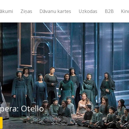
ākumi
Ziņas
Dāvanu kartes
Uzkodas
B2B
Kin
era: Otello