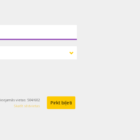
ieejamās vietas
:
504
/
602
Pirkt biļeti
Skatīt sēdvietas