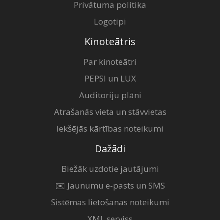
Privātuma politika
Logotipi
Kinoteātris
Par kinoteātri
PEPSI un LUX
Auditoriju plāni
Atrašanās vieta un stāvvietas
Iekšējās kārtības noteikumi
Dažādi
Biežāk uzdotie jautājumi
✉️ Jaunumu e-pasts un SMS
Sistēmas lietošanas noteikumi
XML serviss