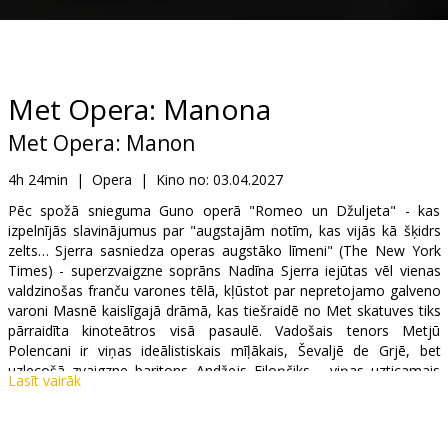
Dāvanu
kartes
Uzkodas
Met Opera: Manona
Met Opera: Manon
B2B
4h 24min
|
Opera
|
Kino no:
03.04.2027
Kino
Pēc spožā snieguma Guno operā "Romeo un Džuljeta" - kas
izpelnījās slavinājumus par "augstajām notīm, kas vijās kā šķidrs
Klubs
zelts… Sjerra sasniedza operas augstāko līmeni" (The New York
Times) - superzvaigzne soprāns Nadīna Sjerra iejūtas vēl vienas
valdzinošas franču varones tēlā, kļūstot par nepretojamo galveno
varoni Masnē kaislīgajā drāmā, kas tiešraidē no Met skatuves tiks
pārraidīta kinoteātros visā pasaulē. Vadošais tenors Metjū
Polencani ir viņas ideālistiskais mīļākais, Ševaljē de Grjē, bet
uzlecošā zvaigzne baritons Andžejs Filoņčiks - viņas uzticamais
Lasīt vairāk
brālēns Lesko, režisora Lorāna Pelī elpu aizraujošajā iestudējumā.