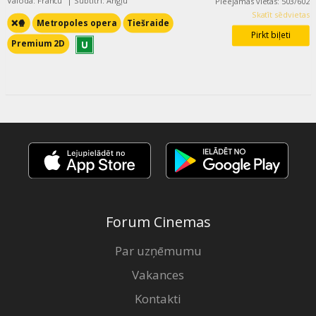
Valoda: Franču
|
Subtitri: Angļu
Pieejamās vietas
:
503
/
602
Skatīt sēdvietas
❌🍿
Metropoles opera
Tiešraide
Pirkt biļeti
Premium 2D
Forum Cinemas
Par uzņēmumu
Vakances
Kontakti