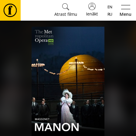
Ienākt
Atrast filmu
Menu
Filmas
🎵
Biļetes
Kultūra
Pasākumi
Ziņas