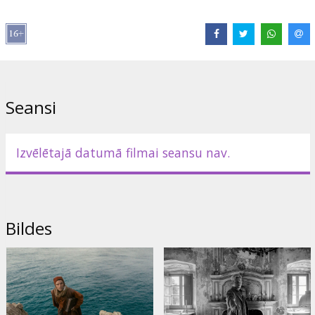
Režisors:
Julian Schnabel
Lomās:
Oscar Isaac
,
Gal Gadot
,
Gerard Butler
,
John Malkovich
,
Sabrina Impacciatore
,
Martin Scorsese
,
Al Pacino
,
Jason Momoa
Saites:
IMDB
Seansi
Izvēlētajā datumā filmai seansu nav.
Bildes