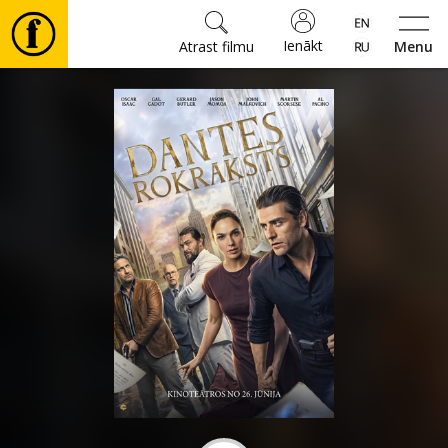
Ienākt
Atrast filmu
Menu
Filmas
🎵
Biļetes
Kultūra
Pasākumi
Ziņas