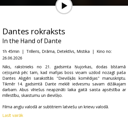
Dāvanu
kartes
Uzkodas
Dantes rokraksts
In the Hand of Dante
B2B
1h 45min
|
Trilleris, Drāma, Detektīvs, Mistika
|
Kino no:
26.06.2026
Kino
Klubs
Niks, rakstnieks no 21. gadsimta Ņujorkas, dodas bīstamā
ceļojumā pēc tam, kad mafijas boss viņam uzdod nozagt paša
Dantes Aligjēri sarakstītās "Dievišķās komēdijas" manuskriptu.
Tikmēr 14. gadsimtā Dante meklē iedvesmu savam dižākajam
darbam. Abus vīriešus neapzināti laika gaitā saista apsēstība ar
mīlestību, skaistumu un dievišķo.
Filma angļu valodā ar subtitriem latviešu un krievu valodā.
Lasīt vairāk
Izplatītājs:
Latvian Theatrical Distribution