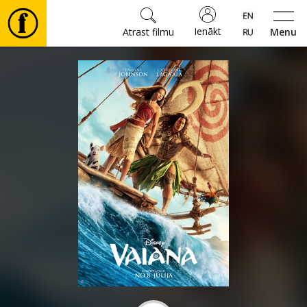
Ienākt
Atrast filmu
Menu
Filmas
🎵
Biļetes
Kultūra
Pasākumi
Ziņas