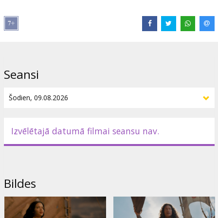
Izplatītājs:
Latvian Theatrical Distribution
Režisors:
Thomas Kail
Lomās:
Catherine Laga'aia
,
Dwayne Johnson
,
John Tui
,
Frankie
Adams
,
Rena Owen
Saites:
IMDB
Seansi
Izvēlētajā datumā filmai seansu nav.
Bildes