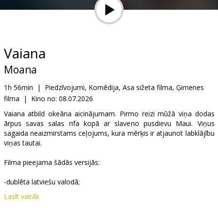
Dāvanu
kartes
Uzkodas
Vaiana
Moana
B2B
1h 56min
|
Piedzīvojumi, Komēdija, Asa sižeta filma, Ģimenes
filma
|
Kino no:
08.07.2026
Kino
Klubs
Vaiana atbild okeāna aicinājumam. Pirmo reizi mūžā viņa dodas
ārpus savas salas rifa kopā ar slaveno pusdievu Maui. Viņus
sagaida neaizmirstams ceļojums, kura mērķis ir atjaunot labklājību
viņas tautai.
Filma pieejama šādās versijās:
-dublēta latviešu valodā;
Lasīt vairāk
-dublēta krievu valodā ar subtitriem latviešu valodā.