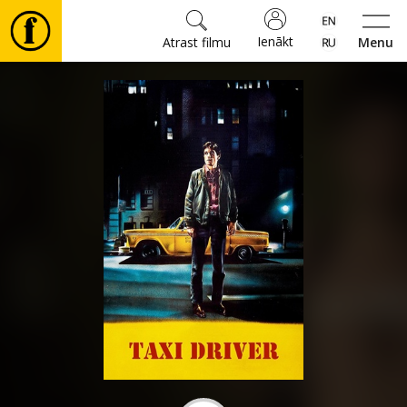
Ienākt
Atrast filmu
Menu
Filmas
🎵
Biļetes
Kultūra
Pasākumi
Ziņas