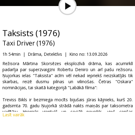
Dāvanu
kartes
Uzkodas
Taksists (1976)
Taxi Driver (1976)
B2B
1h 54min
|
Drāma, Detektīvs
|
Kino no:
13.09.2026
Kino
Režisora Mārtina Skorsēzes eksplozīvā drāma, kas acumirklī
padarīja par superzvaigzni Robertu Deniro un arī pašu režisoru.
Klubs
Ņujorkas ielas "Taksista" acīm vēl nekad iepriekš neizskatījās tik
skarbas, reizē dusmu pilnas un vilinošas. Četras "Oskara"
nominācijas, tai skaitā kategorijā "Labākā filma":
Treviss Bikls ir bezmiega mocīts bijušais jūras kājnieks, kurš 20.
gadsimta 70. gadu Ņujorkā strādā nakts maiņās par taksometra
vadītāju. Hroniski vientuļš un sociāli neveikls, viņš cenšas
Lasīt vairāk
savaldzināt pievilcīgu prezidenta vēlēšanu kampaņas darbinieci,
taču viņa aplamie priekšstati par romantiku cieš neveiksmi. Kļūstot
arvien paranoiskākam, Bikls sāk iztēloties sevi kā pagrimušās