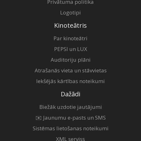
Privātuma politika
Logotipi
Kinoteātris
Par kinoteātri
PEPSI un LUX
Auditoriju plāni
Atrašanās vieta un stāvvietas
Iekšējās kārtības noteikumi
Dažādi
Biežāk uzdotie jautājumi
✉️ Jaunumu e-pasts un SMS
Sistēmas lietošanas noteikumi
XML serviss