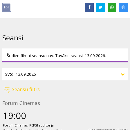
pilsētas glābēju.
Filma angļu valodā ar subtitriem latviešu un krievu valodā.
Izplatītājs:
Kino Kults, SIA
Seansi
Režisors:
Martin Scorsese
Lomās:
Robert De Niro
,
Jodie Foster
,
Cybill Shepherd
,
Albert
Brooks
,
Harvey Keitel
Šodien filmai seansu nav. Tuvākie seansi: 13.09.2026.
Saites:
IMDB
Seansu filtrs
Forum Cinemas
19:00
Forum Cinemas, PEPSI auditorija
Pieejamās vietas
:
561
/
602