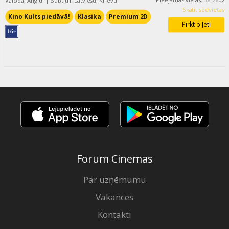
Valoda: Angļu
|
Subtitri: Latviešu, Krievu
Skatīt sēdvietas
Kino Kults piedāvā!
Klasika
Premium 2D
Pirkt biļeti
Forum Cinemas
Par uzņēmumu
Vakances
Kontakti