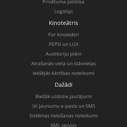
Privātuma politika
Logotipi
Kinoteātris
Par kinoteātri
PEPSI un LUX
Auditoriju plāni
Atrašanās vieta un stāvvietas
Iekšējās kārtības noteikumi
Dažādi
Biežāk uzdotie jautājumi
✉️ Jaunumu e-pasts un SMS
Sistēmas lietošanas noteikumi
XML serviss