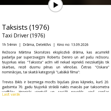
Dāvanu
kartes
Uzkodas
Taksists (1976)
Taxi Driver (1976)
B2B
1h 54min
|
Drāma, Detektīvs
|
Kino no:
13.09.2026
Kino
Režisora Mārtina Skorsēzes eksplozīvā drāma, kas acumirklī
padarīja par superzvaigzni Robertu Deniro un arī pašu režisoru.
Klubs
Ņujorkas ielas "Taksista" acīm vēl nekad iepriekš neizskatījās tik
skarbas, reizē dusmu pilnas un vilinošas. Četras "Oskara"
nominācijas, tai skaitā kategorijā "Labākā filma":
Treviss Bikls ir bezmiega mocīts bijušais jūras kājnieks, kurš 20.
gadsimta 70. gadu Ņujorkā strādā nakts maiņās par taksometra
vadītāju. Hroniski vientuļš un sociāli neveikls, viņš cenšas
Lasīt vairāk
savaldzināt pievilcīgu prezidenta vēlēšanu kampaņas darbinieci,
taču viņa aplamie priekšstati par romantiku cieš neveiksmi. Kļūstot
arvien paranoiskākam, Bikls sāk iztēloties sevi kā pagrimušās