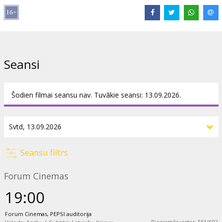
pilsētas glābēju.
Filma angļu valodā ar subtitriem latviešu un krievu valodā.
Izplatītājs:
Kino Kults, SIA
Seansi
Režisors:
Martin Scorsese
Lomās:
Robert De Niro
,
Jodie Foster
,
Cybill Shepherd
,
Albert
Brooks
,
Harvey Keitel
Šodien filmai seansu nav. Tuvākie seansi: 13.09.2026.
Saites:
IMDB
Seansu filtrs
Forum Cinemas
19:00
Forum Cinemas, PEPSI auditorija
Pieejamās vietas
:
561
/
602