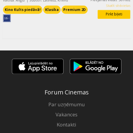
Valoda: Angļu
|
Subtitri: Latviešu, Krievu
Skatīt sēdvietas
Kino Kults piedāvā!
Klasika
Premium 2D
Pirkt biļeti
Forum Cinemas
Par uzņēmumu
Vakances
Kontakti