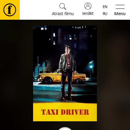
Ienākt
Atrast filmu
Menu
Filmas
🎵
Biļetes
Kultūra
Pasākumi
Ziņas