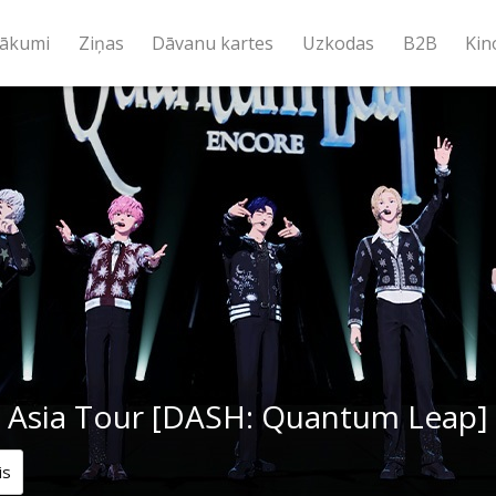
ākumi
Ziņas
Dāvanu kartes
Uzkodas
B2B
Kin
 Asia Tour [DASH: Quantum Leap]
is