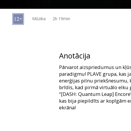
Dāvanu
kartes
Mūzika
2h 19min
Uzkodas
B2B
Anotācija
Kino
Pārvarot aizspriedumus un kļū
Klubs
paradigmu! PLAVE grupa, kas ja
enerģijas pilnu priekšnesumu, ko
brīdis, kad pirmā virtuālo elk
“[DASH: Quantum Leap] Encore” –
kas bija piepildīts ar kopīgām 
ekrāna!