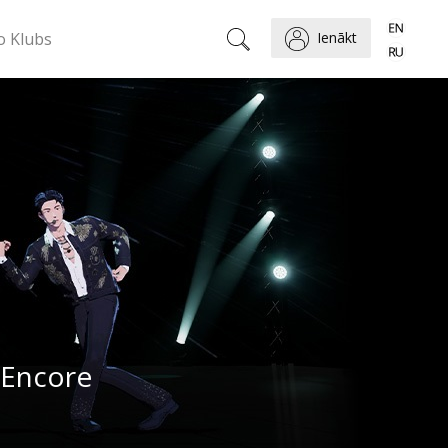
o Klubs
Ienākt
 Encore