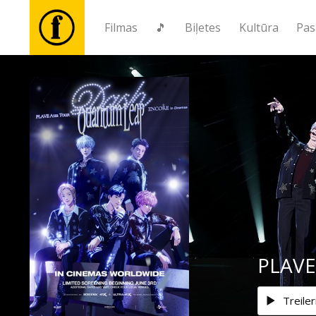
Filmas
🎵
Biļetes
Kultūra
Pas
Filmas
🎵
Biļetes
Kultūra
Pasākumi
PLAVE
Ziņas
Treiler