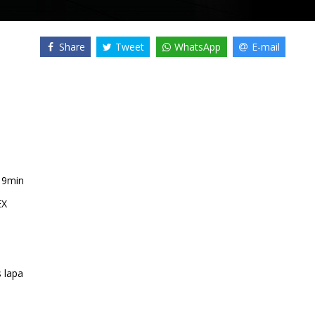
Share
Tweet
WhatsApp
E-mail
19min
EX
s lapa