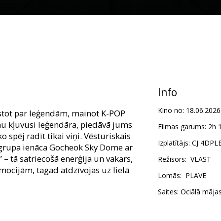
Info
Kino no:
18.06.2026
stot par leģendām, mainot K-POP
u kļuvusi leģendāra, piedāvā jums
Filmas garums:
2h 
 spēj radīt tikai viņi. Vēsturiskais
Izplatītājs:
CJ 4DPL
u grupa ienāca Gocheok Sky Dome ar
 tā satriecošā enerģija un vakars,
Režisors:
VLAST
emocijām, tagad atdzīvojas uz lielā
Lomās:
PLAVE
Saites:
Oficiālā māja