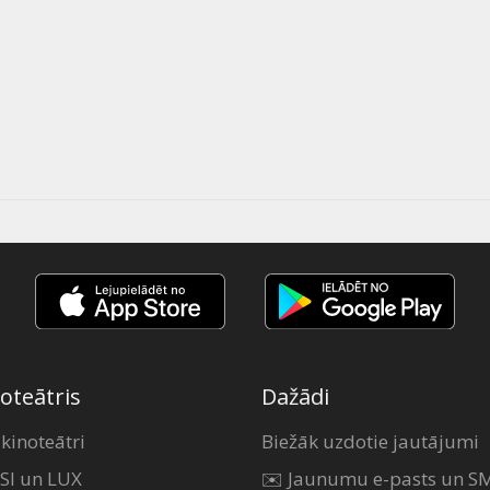
oteātris
Dažādi
 kinoteātri
Biežāk uzdotie jautājumi
SI un LUX
✉️ Jaunumu e-pasts un S