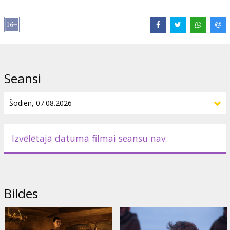
Režisors:
Christopher Nolan
Lomās:
Matt Damon
,
Tom Holland
,
Anne Hathaway
,
Robert
Pattinson
,
Lupita Nyong'o
,
Zendaya
,
Charlize Theron
Saites:
IMDB
Seansi
Izvēlētajā datumā filmai seansu nav.
Bildes