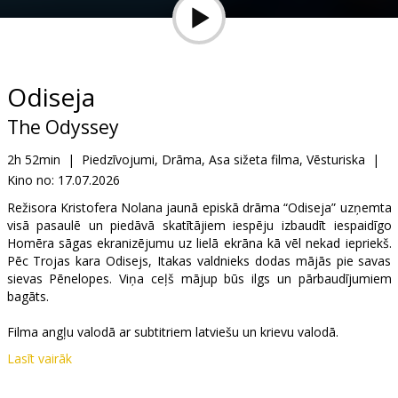
Dāvanu
kartes
Uzkodas
Odiseja
The Odyssey
B2B
2h 52min
|
Piedzīvojumi, Drāma, Asa sižeta filma, Vēsturiska
|
Kino no:
17.07.2026
Kino
Klubs
Režisora Kristofera Nolana jaunā episkā drāma “Odiseja” uzņemta
visā pasaulē un piedāvā skatītājiem iespēju izbaudīt iespaidīgo
Homēra sāgas ekranizējumu uz lielā ekrāna kā vēl nekad iepriekš.
Pēc Trojas kara Odisejs, Itakas valdnieks dodas mājās pie savas
sievas Pēnelopes. Viņa ceļš mājup būs ilgs un pārbaudījumiem
bagāts.
Filma angļu valodā ar subtitriem latviešu un krievu valodā.
Lasīt vairāk
Izplatītājs:
Latvian Theatrical Distribution