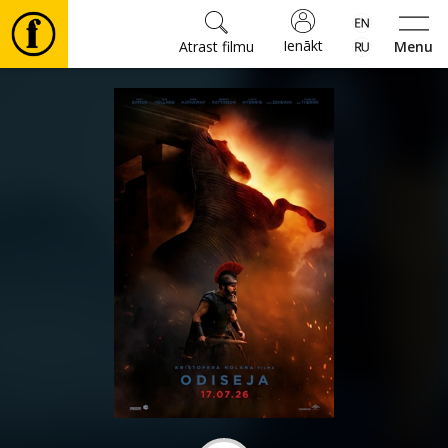
Ienākt
Atrast filmu
Menu
Filmas
🎵
Biļetes
Kultūra
Pasākumi
Ziņas