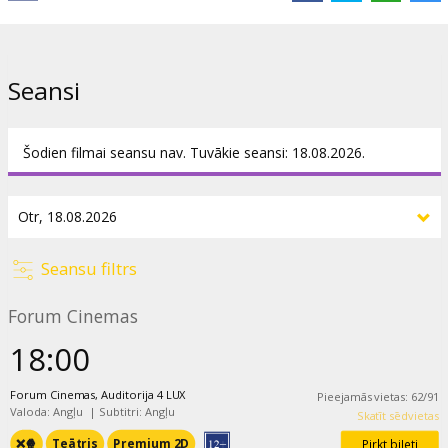
pamatojoties uz šo populāro lugu, kas 2013. gadā tika ierakstīta
tiešraidē no Londonas Vestendas un kļuva par vienu no visvairāk
skatītajām „NT Live“ izrādēm.
Seansi
IZRĀDE ANGĻU VALODĀ AR SUBTITRIEM ANGĻU VALODĀ.
Izplatītājs:
Piece of Magic Entertainment
Šodien filmai seansu nav. Tuvākie seansi: 18.08.2026.
Režisors:
Stephen Daldry
,
Robin Lough
Lomās:
Helen Mirren
Saites:
IMDB
,
ntlive.com
Seansu filtrs
Forum Cinemas
18:00
Forum Cinemas, Auditorija 4 LUX
Pieejamās vietas
:
62
/
91
Valoda: Angļu
|
Subtitri: Angļu
Skatīt sēdvietas
❌🍿
Teātris
Premium 2D
Pirkt biļeti