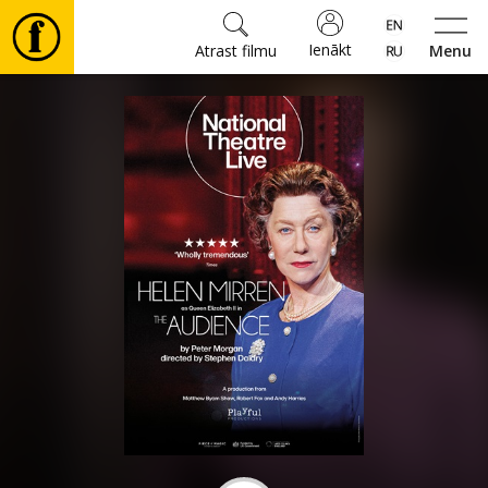
Ienākt
Atrast filmu
Menu
Filmas
🎵
Biļetes
Kultūra
Pasākumi
Ziņas