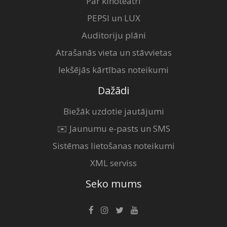
Par kinoteātri
PEPSI un LUX
Auditoriju plāni
Atrašanās vieta un stāvvietas
Iekšējās kārtības noteikumi
Dažādi
Biežāk uzdotie jautājumi
✉️ Jaunumu e-pasts un SMS
Sistēmas lietošanas noteikumi
XML serviss
Seko mums