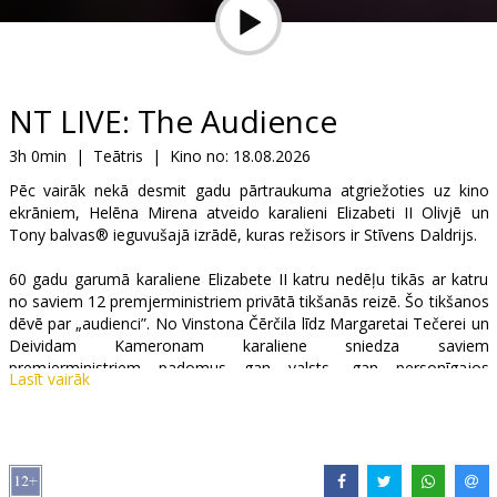
Dāvanu
kartes
Uzkodas
NT LIVE: The Audience
3h 0min
|
Teātris
|
Kino no:
18.08.2026
B2B
Pēc vairāk nekā desmit gadu pārtraukuma atgriežoties uz kino
ekrāniem, Helēna Mirena atveido karalieni Elizabeti II Olivjē un
Kino
Tony balvas® ieguvušajā izrādē, kuras režisors ir Stīvens Daldrijs.
Klubs
60 gadu garumā karaliene Elizabete II katru nedēļu tikās ar katru
no saviem 12 premjerministriem privātā tikšanās reizē. Šo tikšanos
dēvē par „audienci”. No Vinstona Čērčila līdz Margaretai Tečerei un
Deividam Kameronam karaliene sniedza saviem
premjerministriem padomus gan valsts, gan personīgajos
Lasīt vairāk
jautājumos. Šo privāto audienču laikā mums paveras ieskats
sievietē aiz kroņa un mēs kļūstam par lieciniekiem brīžiem, kas
veidoja monarhu.
Pītera Morgana Netflix fenomens „The Crown“ tika veidots,