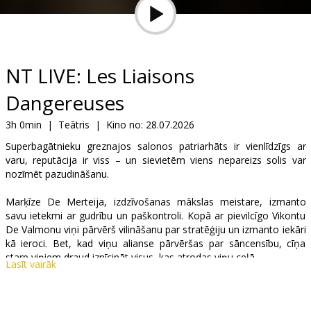
Dāvanu
kartes
Uzkodas
NT LIVE: Les Liaisons
Dangereuses
B2B
3h 0min
|
Teātris
|
Kino no:
28.07.2026
Kino
Superbagātnieku greznajos salonos patriarhāts ir vienlīdzīgs ar
varu, reputācija ir viss – un sievietēm viens nepareizs solis var
Klubs
nozīmēt pazudināšanu.
Marķīze De Merteija, izdzīvošanas mākslas meistare, izmanto
savu ietekmi ar gudrību un paškontroli. Kopā ar pievilcīgo Vikontu
De Valmonu viņi pārvērš vilināšanu par stratēģiju un izmanto iekāri
kā ieroci. Bet, kad viņu alianse pārvēršas par sāncensību, cīņa
starp viņiem draud iznīcināt visus, kas atrodas viņu ceļā.
Lasīt vairāk
Marianne Elliott (Angels in America) režisē Lesley Manville
(Phantom Thread) un Aidan Turner (Rivals) iespaidīgajā jaunajā