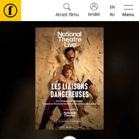
Ienākt
Atrast filmu
Menu
Filmas
🎵
Biļetes
Kultūra
Pasākumi
Ziņas