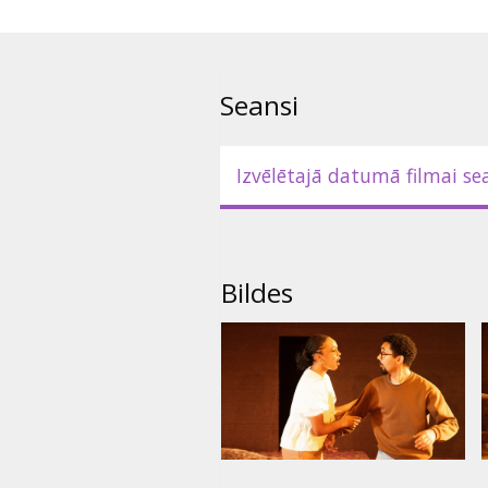
savas rīcības sekām?
IZRĀDE ANGĻU VALODĀ AR SU
Seansi
Izvēlētajā datumā filmai se
Bildes