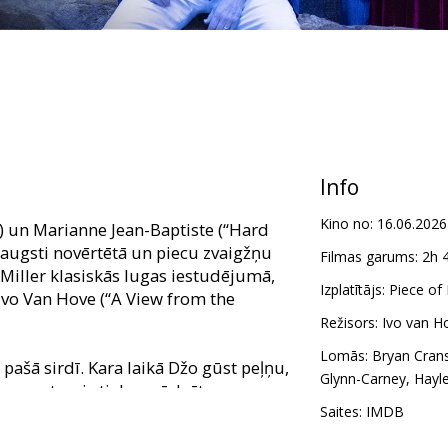
Info
Kino no:
16.06.2026
) un Marianne Jean-Baptiste (“Hard
u augsti novērtētā un piecu zvaigžņu
Filmas garums:
2h 
iller klasiskās lugas iestudējumā,
Izplatītājs:
Piece of
 Ivo Van Hove (“A View from the
Režisors:
Ivo van H
Lomās:
Bryan Cran
ašā sirdī. Kara laikā Džo gūst peļņu,
Glynn-Carney
,
Hayle
esa partneris tiek apsūdzēts
s, bet vecākais dēls pazūd karā. Vai
Saites:
IMDB
i arī viņam nāksies saskarties ar