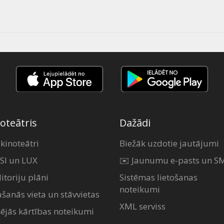
oteātris
Dažādi
 kinoteātri
Biežāk uzdotie jautājumi
SI un LUX
✉️ Jaunumu e-pasts un S
itoriju plāni
Sistēmas lietošanas
noteikumi
ašanās vieta un stāvvietas
XML serviss
šējās kārtības noteikumi