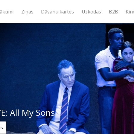
ākumi
Ziņas
Dāvanu kartes
Uzkodas
B2B
Kin
E: All My Sons
is