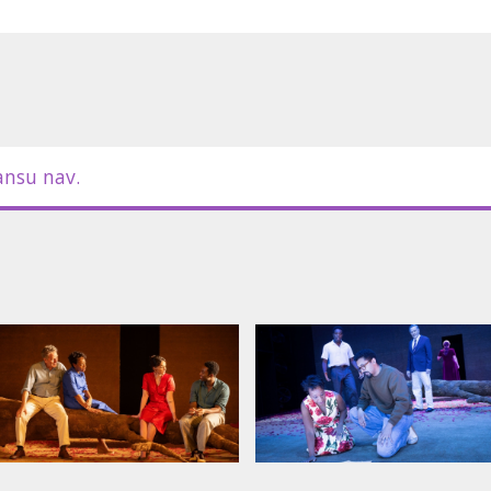
BTITRIEM ANGĻU VALODĀ.
ansu nav.