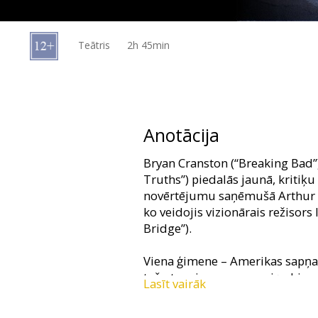
Dāvanu
kartes
Teātris
2h 45min
Uzkodas
B2B
Anotācija
Kino
Bryan Cranston (“Breaking Bad”
Klubs
Truths”) piedalās jaunā, kritiķ
novērtējumu saņēmušā Arthur M
ko veidojis vizionārais režisors
Bridge”).
Viena ģimene – Amerikas sapņa p
taču tam ir sava cena: viņa bizn
Lasīt vairāk
noziedzīgos ražošanas darījumo
miera laiks nesīs sirdsmieru, va