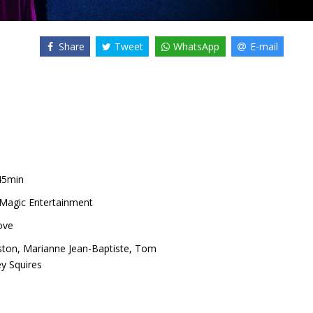
Share
Tweet
WhatsApp
E-mail
45min
 Magic Entertainment
ove
ston
,
Marianne Jean-Baptiste
,
Tom
y Squires