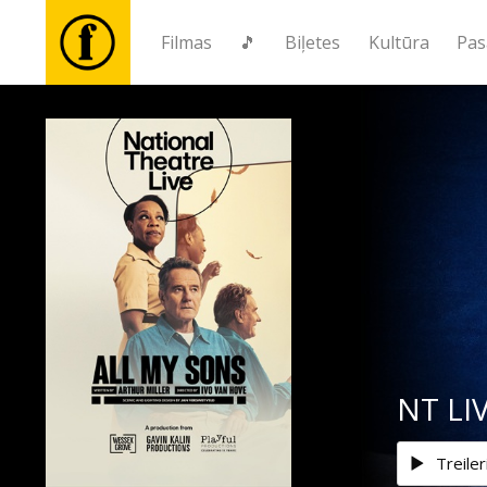
Filmas
🎵
Biļetes
Kultūra
Pas
Filmas
🎵
Biļetes
Kultūra
Pasākumi
NT LIV
Ziņas
Treiler