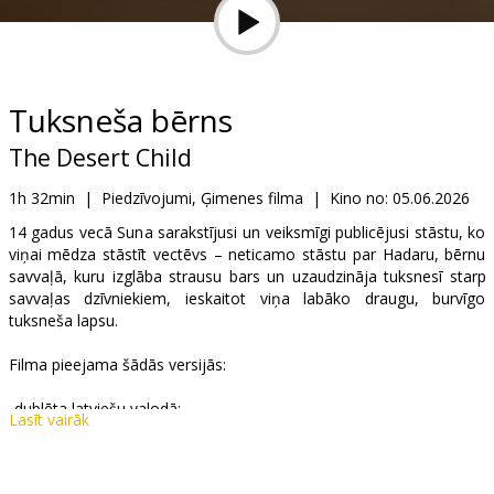
Dāvanu
kartes
Uzkodas
Tuksneša bērns
The Desert Child
B2B
1h 32min
|
Piedzīvojumi, Ģimenes filma
|
Kino no:
05.06.2026
Kino
14 gadus vecā Suna sarakstījusi un veiksmīgi publicējusi stāstu, ko
viņai mēdza stāstīt vectēvs – neticamo stāstu par Hadaru, bērnu
Klubs
savvaļā, kuru izglāba strausu bars un uzaudzināja tuksnesī starp
savvaļas dzīvniekiem, ieskaitot viņa labāko draugu, burvīgo
tuksneša lapsu.
Filma pieejama šādās versijās:
-dublēta latviešu valodā;
Lasīt vairāk
-dublēta krievu valodā ar subtitriem latviešu valodā.