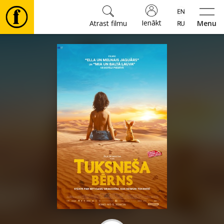
Ienākt
Atrast filmu
Menu
Filmas
🎵
Biļetes
Kultūra
Pasākumi
Ziņas