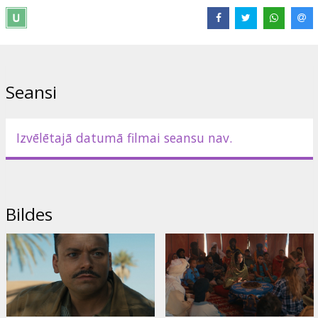
Izplatītājs:
Acme Film SIA
Režisors:
Gilles de Maistre
Lomās:
Nahel Tran
,
Nahil Bouazzaoui
,
Zayn Sekkat
Saites:
IMDB
Seansi
Izvēlētajā datumā filmai seansu nav.
Bildes