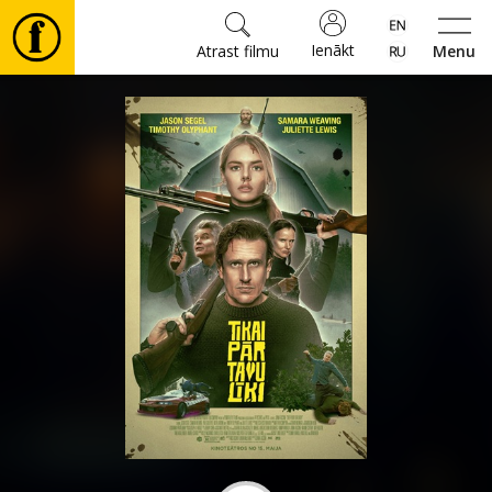
Ienākt
Atrast filmu
Menu
Filmas
🎵
Biļetes
Kultūra
Pasākumi
Ziņas