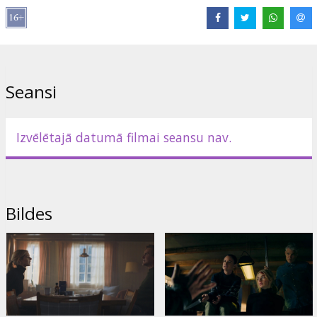
Timothy Olyphant
,
Juliette Lewis
Saites:
IMDB
Seansi
Izvēlētajā datumā filmai seansu nav.
Bildes