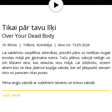
Dāvanu
kartes
Uzkodas
Tikai pār tavu līķi
Over Your Dead Body
B2B
1h 45min
|
Trilleris, Komēdija
|
Kino no:
15.05.2026
Kino
Lai sakārtotu saspīlētas attiecības, precēts pāris uz nedēļas nogali
ierodas mājā pie gleznaina ezera. Taču plānus sabojā nelūgti un
Klubs
ļoti bīstami viesi, kas ielaužas viņu mājā. Lai izdzīvotu, viņiem
abiem būs ne tikai jāatrod kopīga valoda, bet arī jāiepazīst vienam
otru no pavisam citas puses.
Filma angļu valodā ar subtitriem latviešu un krievu valodā.
Lasīt vairāk
Izplatītājs:
Latvian Theatrical Distribution
Režisors:
Jorma Taccone
Lomās:
Jason Segel
,
Samara Weaving
,
Paul Guilfoyle
,
Keith Jardine
,