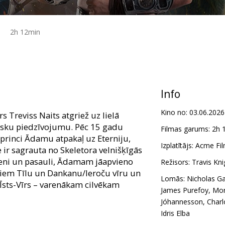
2h 12min
Info
Kino no:
03.06.2026
s Treviss Naits atgriež uz lielā
pisku piedzīvojumu. Pēc 15 gadu
Filmas garums:
2h 
 princi Ādamu atpakaļ uz Eterniju,
Izplatītājs:
Acme Fil
e ir sagrauta no Skeletora velnišķīgās
meni un pasauli, Ādamam jāapvieno
Režisors:
Travis Kni
jiem Tīlu un Dankanu/Ieroču vīru un
Lomās:
Nicholas Ga
 Īsts-Vīrs – varenākam cilvēkam
James Purefoy
,
Mor
Jóhannesson
,
Charl
Idris Elba
m latviešu un krievu valodā.