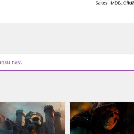
Saites:
IMDB
,
Ofici
ansu nav.