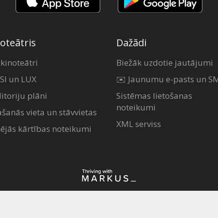
oteātris
Dažādi
 kinoteātri
Biežāk uzdotie jautājumi
SI un LUX
✉️ Jaunumu e-pasts un S
itoriju plāni
Sistēmas lietošanas
noteikumi
ašanās vieta un stāvvietas
XML serviss
šējās kārtības noteikumi