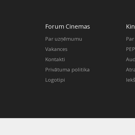
Forum Cinemas
Kin
Par uzņēmumu
Par
Vakances
PEP
Kontakti
Aud
Privātuma politika
Atr
Logotipi
Iek