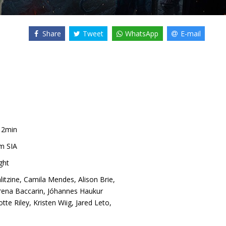
Share
Tweet
WhatsApp
E-mail
12min
m SIA
ght
litzine
,
Camila Mendes
,
Alison Brie
,
ena Baccarin
,
Jóhannes Haukur
otte Riley
,
Kristen Wiig
,
Jared Leto
,