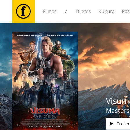
Filmas
🎵
Biļetes
Kultūra
Pas
Filmas
🎵
Biļetes
Kultūra
Visuma
Pasākumi
Masters 
Ziņas
Treiler