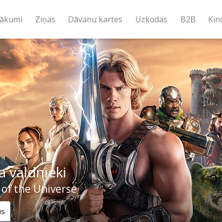
ākumi
Ziņas
Dāvanu kartes
Uzkodas
B2B
Kin
 valdnieki
of the Universe
is