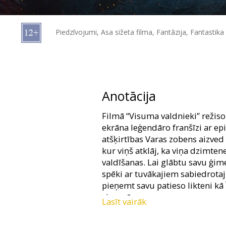
Dāvanu
kartes
Piedzīvojumi, Asa sižeta filma, Fantāzija, Fantastika
Uzkodas
B2B
Anotācija
Kino
Filmā “Visuma valdnieki” režisor
Klubs
ekrāna leģendāro franšīzi ar e
atšķirtības Varas zobens aizved
kur viņš atklāj, ka viņa dzimten
valdīšanas. Lai glābtu savu ģi
spēki ar tuvākajiem sabiedrota
pieņemt savu patieso likteni kā
visumā.
Lasīt vairāk
Filma angļu valodā ar subtitrie