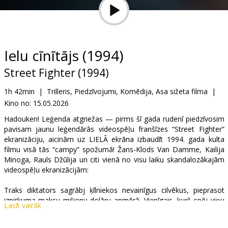
Dāvanu
kartes
Uzkodas
Ielu cīnītājs (1994)
Street Fighter (1994)
B2B
1h 42min
|
Trilleris, Piedzīvojumi, Komēdija, Asa sižeta filma
|
Kino no:
15.05.2026
Kino
Klubs
Hadouken! Leģenda atgriežas — pirms šī gada rudenī piedzīvosim
pavisam jaunu leģendārās videospēļu franšīzes “Street Fighter”
ekranizāciju, aicinām uz LIELĀ ekrāna izbaudīt 1994. gada kulta
filmu visā tās “campy” spožumā! Žans-Klods Van Damme, Kailija
Minoga, Rauls Džūlija un citi vienā no visu laiku skandalozākajām
videospēļu ekranizācijām:
Traks diktators sagrābj ķīlniekos nevainīgus cilvēkus, pieprasot
izpirkuma maksu miljonu dolāru apmērā. Vienīgais, kurš spēj viņu
Lasīt vairāk
apturēt, ir bezbailīgais pulkvedis Viljams Gails, kuram uzticēta
bīstama misija - atrast neveiksmīgā “pasaules valdnieka” slepeno