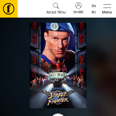
Ienākt
Atrast filmu
Menu
Filmas
🎵
Biļetes
Kultūra
Pasākumi
Ziņas