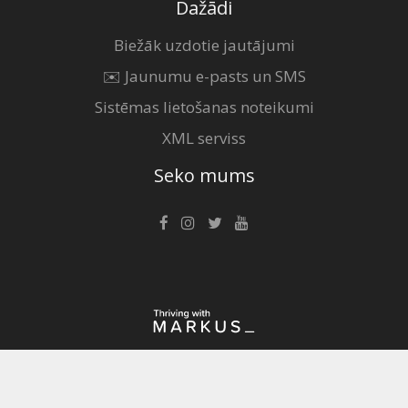
Dažādi
Biežāk uzdotie jautājumi
✉️ Jaunumu e-pasts un SMS
Sistēmas lietošanas noteikumi
XML serviss
Seko mums