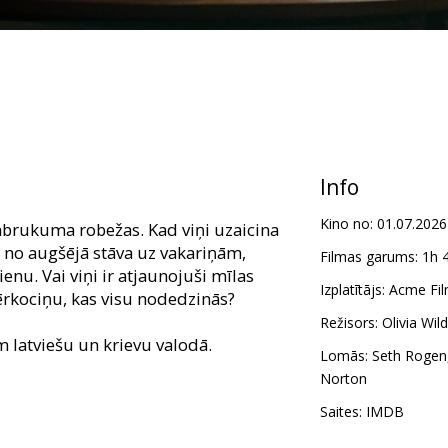
Info
Kino no:
01.07.2026
sabrukuma robežas. Kad viņi uzaicina
no augšējā stāva uz vakariņām,
Filmas garums:
1h 
enu. Vai viņi ir atjaunojuši mīlas
Izplatītājs:
Acme Fil
sērkociņu, kas visu nodedzinās?
Režisors:
Olivia Wil
m latviešu un krievu valodā.
Lomās:
Seth Rogen
Norton
Saites:
IMDB