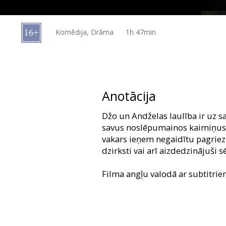
Dāvanu
kartes
Komēdija, Drāma
1h 47min
Uzkodas
B2B
Anotācija
Kino
Džo un Andželas laulība ir uz 
Klubs
savus noslēpumainos kaimiņus 
vakars ieņem negaidītu pagriezi
dzirksti vai arī aizdedzinājuši 
Filma angļu valodā ar subtitrie