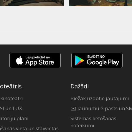
oteātris
Dažādi
 kinoteātri
Biežāk uzdotie jautājumi
SI un LUX
✉️ Jaunumu e-pasts un S
itoriju plāni
Sistēmas lietošanas
noteikumi
ašanās vieta un stāvvietas