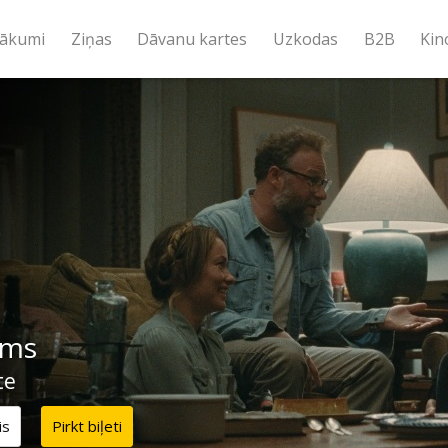
ākumi
Ziņas
Dāvanu kartes
Uzkodas
B2B
Kin
ums
te
is
Pirkt biļeti