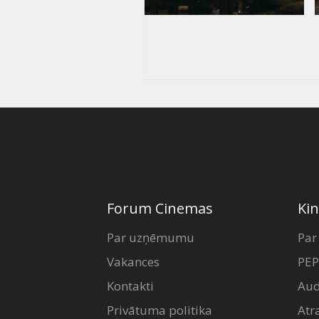
Forum Cinemas
Kin
Par uzņēmumu
Par
Vakances
PEP
Kontakti
Aud
Privātuma politika
Atr