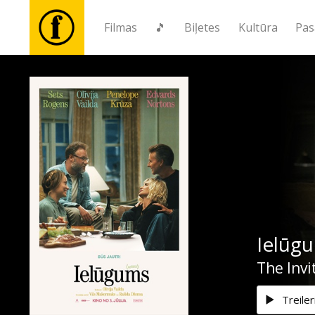
Filmas
🎵
Biļetes
Kultūra
Pas
Filmas
🎵
Biļetes
Kultūra
Ielūg
Pasākumi
The Invi
Ziņas
Treiler