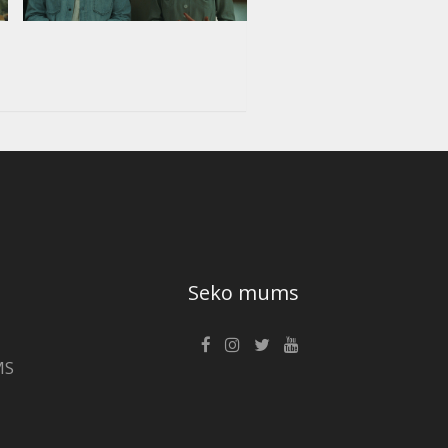
Seko mums
MS