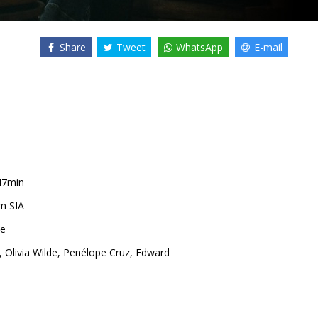
Share
Tweet
WhatsApp
E-mail
47min
m SIA
de
,
Olivia Wilde
,
Penélope Cruz
,
Edward