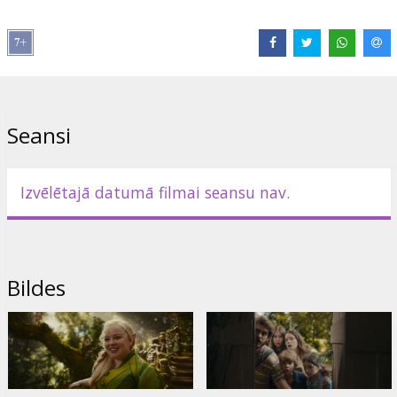
Izplatītājs:
Latvian Theatrical Distribution
Režisors:
Ben Gregor
Lomās:
Andrew Garfield
,
Claire Foy
,
Nonso Anozie
,
Nicola
Coughlan
,
Jessica Gunning
,
Jennifer Saunders
,
Rebecca Ferguson
Saites:
IMDB
,
Oficiālā mājas lapa
Seansi
Izvēlētajā datumā filmai seansu nav.
Bildes