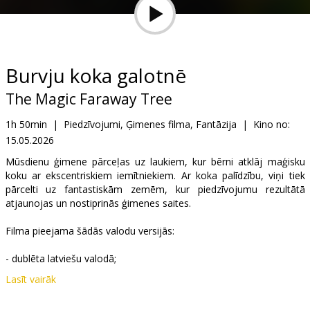
Dāvanu
kartes
Uzkodas
Burvju koka galotnē
The Magic Faraway Tree
B2B
1h 50min
|
Piedzīvojumi, Ģimenes filma, Fantāzija
|
Kino no:
15.05.2026
Kino
Klubs
Mūsdienu ģimene pārceļas uz laukiem, kur bērni atklāj maģisku
koku ar ekscentriskiem iemītniekiem. Ar koka palīdzību, viņi tiek
pārcelti uz fantastiskām zemēm, kur piedzīvojumu rezultātā
atjaunojas un nostiprinās ģimenes saites.
Filma pieejama šādās valodu versijās:
- dublēta latviešu valodā;
Lasīt vairāk
- dublēta krievu valodā ar subtitriem latviešu valodā.