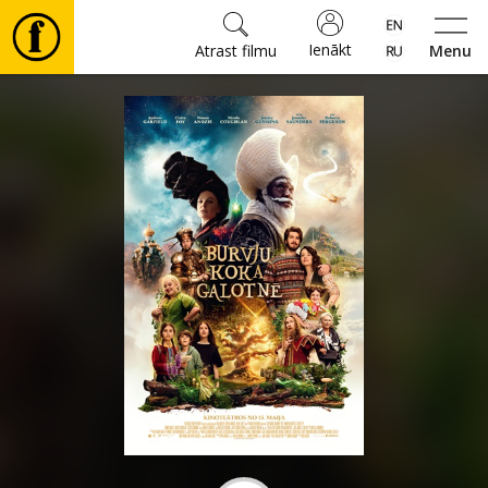
Ienākt
Atrast filmu
Menu
Filmas
🎵
Biļetes
Kultūra
Pasākumi
Ziņas