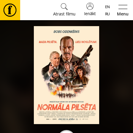
Ienākt
Atrast filmu
Menu
Filmas
🎵
Biļetes
Kultūra
Pasākumi
Ziņas