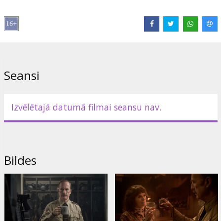
Izplatītājs:
Acme Film SIA
Režisors:
Ben Wheatley
Lomās:
Bob Odenkirk
,
Henry Winkler
,
Lena Headey
Saites:
IMDB
,
Oficiālā mājas lapa
Seansi
Izvēlētajā datumā filmai seansu nav.
Bildes