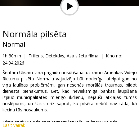
Dāvanu
kartes
Uzkodas
Normāla pilsēta
Normal
B2B
1h 30min
|
Trilleris, Detektīvs, Asa sižeta filma
|
Kino no:
24.04.2026
Kino
Klubs
Šerifam Ulisam viņa pagaidu nosūtīšanai uz rāmo Amerikas Vidējo
Rietumu pilsētu Normalu vajadzēja būt noderīgai atelpai gan no
viņa laulības problēmām, gan nesenās morālās traumas, pildot
dienesta pienākumus. Bet, kad neveiksmīgā bankas laupīšana
izjauc municipalitātes mierīgo ikdienu, nejauši atklājas tumšs
noslēpums, un Uliss drīz saprot, ka pilsēta nebūt nav tāda, kā
liecina tās nosaukums.
Filma angļu valodā ar subtitriem latviešu un krievu valodā.
Lasīt vairāk