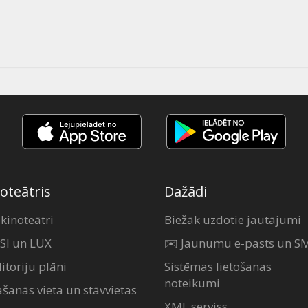
oteātris
Dažādi
 kinoteātri
Biežāk uzdotie jautājumi
SI un LUX
✉️ Jaunumu e-pasts un S
itoriju plāni
Sistēmas lietošanas
noteikumi
ašanās vieta un stāvvietas
XML serviss