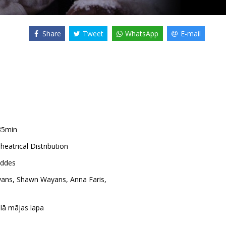
Share
Tweet
WhatsApp
E-mail
35min
heatrical Distribution
iddes
yans
,
Shawn Wayans
,
Anna Faris
,
ālā mājas lapa