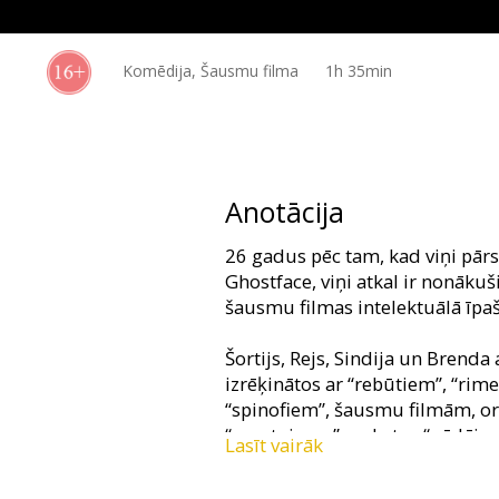
Dāvanu
kartes
Komēdija, Šausmu filma
1h 35min
Uzkodas
B2B
Anotācija
Kino
26 gadus pēc tam, kad viņi pār
Klubs
Ghostface, viņi atkal ir nonāku
šausmu filmas intelektuālā īpaš
Šortijs, Rejs, Sindija un Brenda 
izrēķinātos ar “rebūtiem”, “rime
“spinofiem”, šausmu filmām, ori
“mantojums” un katru “pēdējo no
Lasīt vairāk
pēdējā.