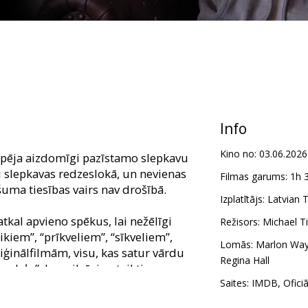
Info
Kino no:
03.06.2026
spēja aizdomīgi pazīstamo slepkavu
ši slepkavas redzeslokā, un nevienas
Filmas garums:
1h 
uma tiesības vairs nav drošībā.
Izplatītājs:
Latvian T
atkal apvieno spēkus, lai nežēlīgi
Režisors:
Michael T
ikiem”, “prīkveliem”, “sīkveliem”,
Lomās:
Marlon Wa
ģinālfilmām, visu, kas satur vārdu
Regina Hall
daļu”, kas pilnīgi noteikti nav
Saites:
IMDB
,
Ofici