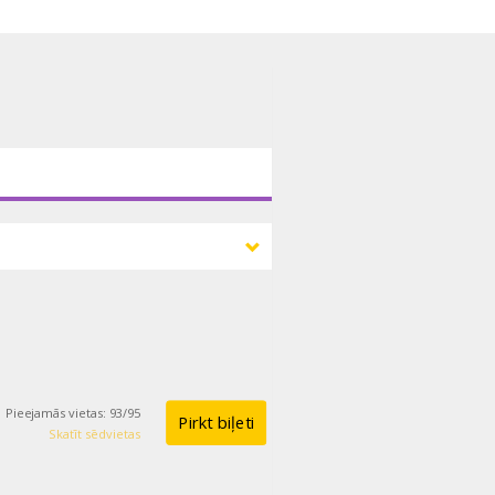
Pieejamās vietas
:
93
/
95
Pirkt biļeti
Skatīt sēdvietas