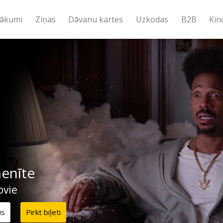
ākumi
Ziņas
Dāvanu kartes
Uzkodas
B2B
Kin
enīte
ovie
is
Pirkt biļeti