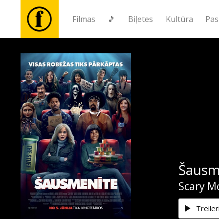
Filmas
🎵
Biļetes
Kultūra
Pas
Filmas
🎵
Biļetes
Kultūra
Šausm
Pasākumi
Scary M
Ziņas
Treiler