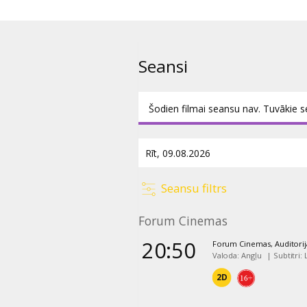
Nekas nebūs svēts. Visas robežas 
atceltu atcelšanas kultūru.
Filma angļu valodā ar subtitrie
Seansi
Šodien filmai seansu nav. Tuvākie s
Seansu filtrs
Forum Cinemas
20:50
Forum Cinemas, Auditorij
Valoda: Angļu
|
Subtitri:
2D