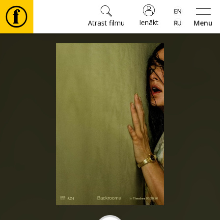
Ienākt
Atrast filmu
Menu
Filmas
🎵
Biļetes
Kultūra
Pasākumi
Ziņas