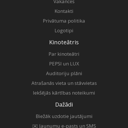
Vakances
Kontakti
Privātuma politika
Logotipi
Kinoteātris
Par kinoteātri
PEPSI un LUX
Auditoriju plāni
Atrašanās vieta un stāvvietas
Iekšējās kārtības noteikumi
Dažādi
Biežāk uzdotie jautājumi
✉️ Jaunumu e-pasts un SMS