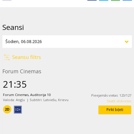
Izplatītājs:
Adastra Cinema SIA
Režisors:
Kane Parsons
Seansi
Lomās:
Chiwetel Ejiofor
,
Renate Reinsve
Saites:
IMDB
,
a24films.com
Seansu filtrs
Forum Cinemas
21:35
Forum Cinemas, Auditorija 10
Pieejamās vietas
:
123
/
127
Valoda: Angļu
|
Subtitri: Latviešu, Krievu
Skatīt sēdvietas
2D
Pirkt biļeti