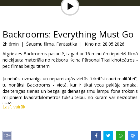
Dāvanu
kartes
Uzkodas
Backrooms: Everything Must Go
2h 6min
|
Šausmu filma, Fantastika
|
Kino no:
28.05.2026
B2B
Atgriezies Backrooms pasaulē, tagad ar 16 minutēm iepriekš filmā
neiekļauta materiāla no režisora Keina Pārsona! Tikai kinoteātros -
Kino
pēc filmas beigu titriem.
Klubs
Ja nebūsi uzmanīgs un nepareizajās vietās “izkritīsi cauri realitātei”,
tu nonāksi Backrooms - vietā, kur ir tikai veca paklāja smaka,
dzeltenīgas sienas un bezgalīgs dienasgaismu lampu fona troksnis
miljoniem kvadrātkilometros tukšu telpu, no kurām var neizdoties
izkļūt.
Lasīt vairāk
Backrooms ir cita dimensija, bezgalīga limināla telpa, kas līdzinās
realitātei, un, iespējams, slēpj ko nāvējošu.
Filma angļu valodā ar subtitriem latviešu un krievu valodā.