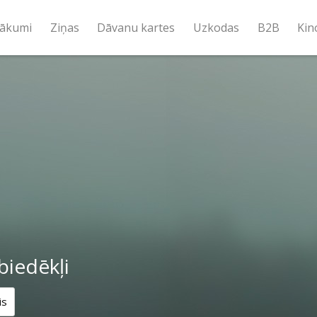
ākumi
Ziņas
Dāvanu kartes
Uzkodas
B2B
Kin
biedēkļi
is