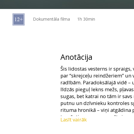
Dāvanu
kartes
Dokumentāla filma
1h 30min
Uzkodas
B2B
Anotācija
Kino
Šis lidostas vesterns ir spraigs,
Klubs
par “skrejceļu reindžeriem” un
radībām. Paradoksālajā vidē – u
līdzās pieguļ lekns mežs, pļava
sugas, bet katrai no tām ir savs
putnu un dzīvnieku kontroles s
rituma hronikā – viņi atgādina p
tomēr tie nevar nosargāt visas u
Lasīt vairāk
Filma latviešu valodā.