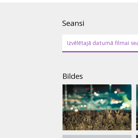
Seansi
Izvēlētajā datumā filmai se
Bildes