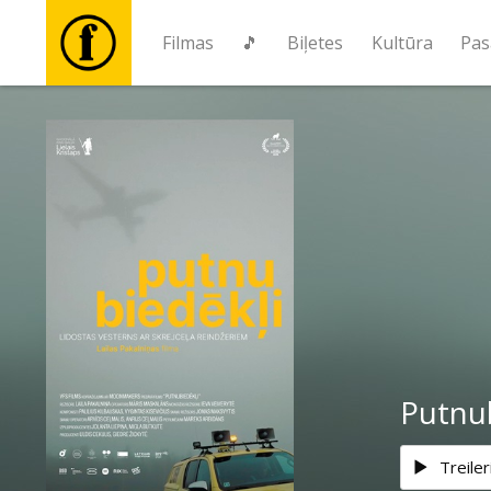
Filmas
🎵
Biļetes
Kultūra
Pas
Filmas
🎵
Biļetes
Kultūra
Pasākumi
Putnu
Ziņas
Treiler