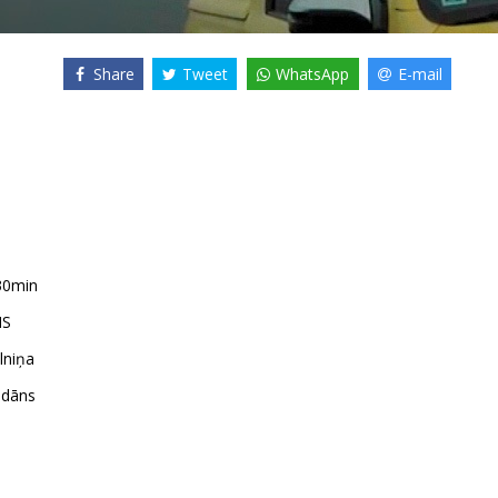
Share
Tweet
WhatsApp
E-mail
30min
MS
lniņa
idāns