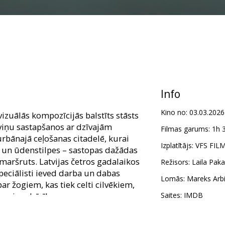
Info
Kino no:
03.03.2026
 vizuālās kompozīcijās balstīts stāsts
 viņu sastapšanos ar dzīvajām
Filmas garums:
1h 
rbānajā ceļošanas citadelē, kurai
Izplatītājs:
VFS FIL
s un ūdenstilpes – sastopas dažādas
 maršruts. Latvijas četros gadalaikos
Režisors:
Laila Paka
peciālisti ieved darba un dabas
Lomās:
Mareks Arb
ar žogiem, kas tiek celti cilvēkiem,
n visu dzīvības.
Saites:
IMDB