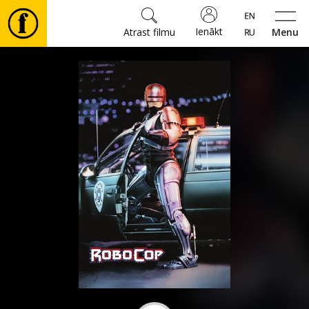
Ienākt
Atrast filmu
Menu
Filmas
🎵
Biļetes
Kultūra
Pasākumi
Ziņas