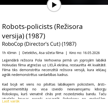
Dāvanu
kartes
Uzkodas
Robots-policists (Režisora
versija) (1987)
B2B
RoboCop (Director’s Cut) (1987)
Kino
1h 43min
|
Detektīvs, Asa sižeta filma
|
Kino no:
16.05.2026
Klubs
Leģendārā režisora Pola Verhovena pirmā un joprojām labākā
Holivudas filma atgriežas uz LIELĀ ekrāna, restaurēta 4K kvalitātē.
Filma tiks demonstrēta necenzētā režisora versijā, kura iekļauj
agrāk nedemonstrētus vardarbības kadrus.
Kad bojā iet viens no pilsētas labākajiem policistiem, ārsti–
eksperimentētāji no viņa izveido neievainojamu kiborgu
Robokopu, kurš vienatnē cīnās pret noziedznieku bandu. Taču
izturīgās bruņas nespēj pasargāt Robokopu no mokošām,
Lasīt vairāk
saraustītām atmiņām par pagātni: viņu pastāvīgi vajā murgi, kuros