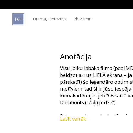
Dāvanu
kartes
Drāma, Detektīvs
2h 22min
Uzkodas
B2B
Anotācija
Kino
Visu laiku labākā filma (pēc IM
Klubs
beidzot arī uz LIELĀ ekrāna – ja
pārskatīt) šo leģendāro optimis
motīviem, tad šī ir jūsu iespēj
kinoakadēmijas jeb “Oskara” bal
Darabonts (“Zaļā jūdze”).
Pēc savas sievas slepkavības ka
Lasīt vairāk
nonāk Šoušenkas cietumā, kur v
Gadu gaitā viņš saglabā cerību 