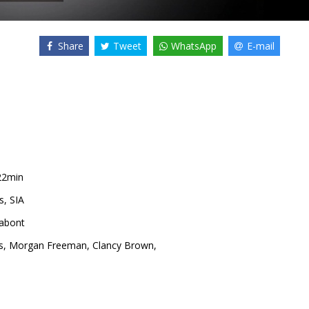
Share
Tweet
WhatsApp
E-mail
22min
s, SIA
abont
s
,
Morgan Freeman
,
Clancy Brown
,