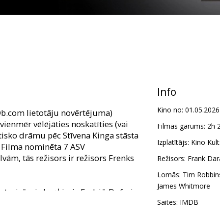
Info
Kino no:
01.05.2026
Db.com lietotāju novērtējuma)
 vienmēr vēlējāties noskatīties (vai
Filmas garums:
2h 
tisko drāmu pēc Stīvena Kinga stāsta
Izplatītājs:
Kino Kult
a! Filma nominēta 7 ASV
vām, tās režisors ir režisors Frenks
Režisors:
Frank Dar
Lomās:
Tim Robbin
James Whitmore
rstasinīgais baņķieris Endrjū Dufreins
iņu sagaida ierastās nepatikšanas.
Saites:
IMDB
un ar laiku iemanto līdzieslodzīto