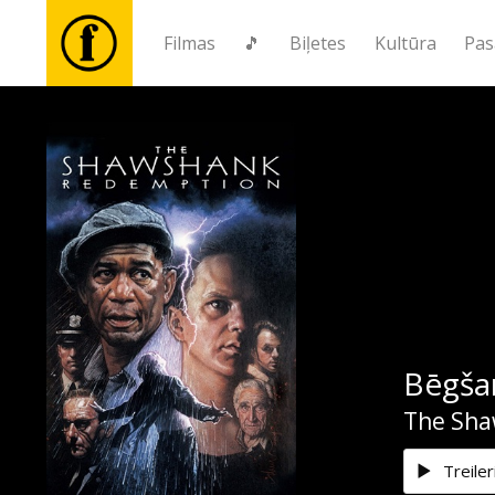
Filmas
🎵
Biļetes
Kultūra
Pas
Filmas
🎵
Biļetes
Kultūra
Bēgša
Pasākumi
The Sha
Ziņas
Treiler