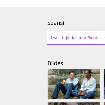
cieņu, īpaši ilggadējā ieslodzīt
darboņa, uzticību, kļūstot par
Filma angļu valodā ar subtitrie
Seansi
Izvēlētajā datumā filmai se
Bildes