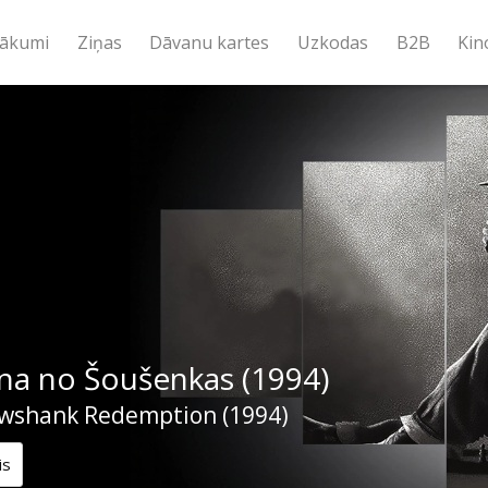
ākumi
Ziņas
Dāvanu kartes
Uzkodas
B2B
Kin
na no Šoušenkas (1994)
wshank Redemption (1994)
is