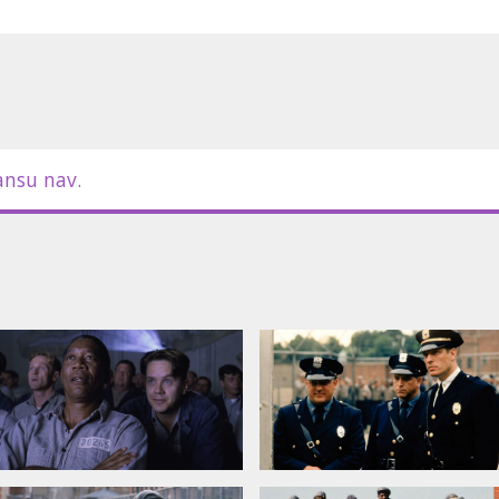
ā “Reda” Redinga, melnā tirgus
 ietekmīgu personu cietuma dzīvē.
m latviešu un krievu valodā.
ansu nav.