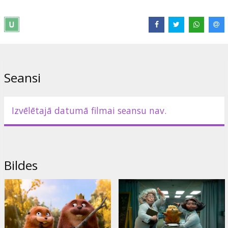
- dublēta krievu valodā ar subtitriem latviešu valodā.
Izplatītājs:
Latvian Theatrical Distribution
Režisors:
Daniel Chong
Saites:
IMDB
,
Oficiālā mājas lapa
Seansi
Izvēlētajā datumā filmai seansu nav.
Bildes