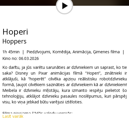
Dāvanu
kartes
Uzkodas
Hoperi
Hoppers
B2B
1h 45min
|
Piedzīvojumi, Komēdija, Animācija, Ģimenes filma
|
Kino no:
06.03.2026
Kino
Klubs
Ko darītu, ja jūs varētu sarunāties ar dzīvniekiem un saprast, ko tie
saka? Disney un Pixar animācijas filmā “Hoperi”, zinātnieki ir
atklājuši, kā “hoperēt” cilvēka apziņu reālistisku robotdzīvnieku
formā, ļaujot cilvēkiem sazināties ar dzīvniekiem kā ar dzīvniekiem!
Meibela ir dzīvnieku mīļotāju, kura izmanto iespēju pielietot šo
tehnoloģiju, atklājot dzīvnieku pasaules noslēpumus, kuri pārspēj
visu, ko viņa jebkad būtu varējusi iztēloties.
Filma pieejama šādās valodu versijās:
Lasīt vairāk
- dublēta latviešu valodā;