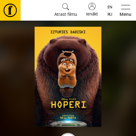
Ienākt
Atrast filmu
Menu
Filmas
🎵
Biļetes
Kultūra
Pasākumi
Ziņas