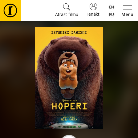
Ienākt
Atrast filmu
Menu
Filmas
🎵
Biļetes
Kultūra
Pasākumi
Ziņas