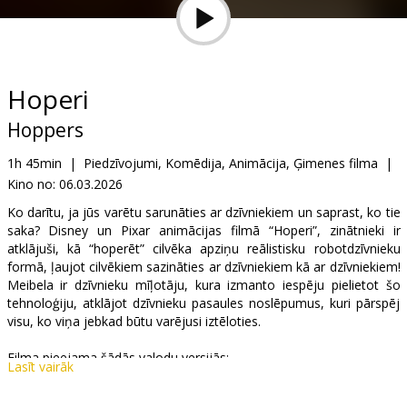
Dāvanu
kartes
Uzkodas
Hoperi
Hoppers
B2B
1h 45min
|
Piedzīvojumi, Komēdija, Animācija, Ģimenes filma
|
Kino no:
06.03.2026
Kino
Klubs
Ko darītu, ja jūs varētu sarunāties ar dzīvniekiem un saprast, ko tie
saka? Disney un Pixar animācijas filmā “Hoperi”, zinātnieki ir
atklājuši, kā “hoperēt” cilvēka apziņu reālistisku robotdzīvnieku
formā, ļaujot cilvēkiem sazināties ar dzīvniekiem kā ar dzīvniekiem!
Meibela ir dzīvnieku mīļotāju, kura izmanto iespēju pielietot šo
tehnoloģiju, atklājot dzīvnieku pasaules noslēpumus, kuri pārspēj
visu, ko viņa jebkad būtu varējusi iztēloties.
Filma pieejama šādās valodu versijās:
Lasīt vairāk
- dublēta latviešu valodā;