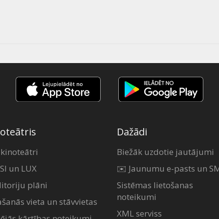
oteātris
Dažādi
 kinoteātri
Biežāk uzdotie jautājumi
SI un LUX
✉️ Jaunumu e-pasts un S
itoriju plāni
Sistēmas lietošanas
noteikumi
ašanās vieta un stāvvietas
XML serviss
šējās kārtības noteikumi