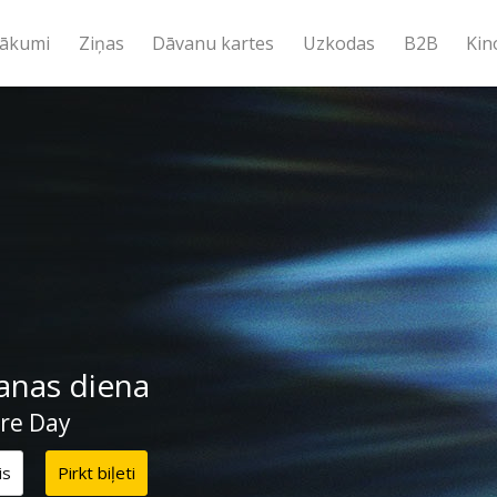
ākumi
Ziņas
Dāvanu kartes
Uzkodas
B2B
Kin
anas diena
ure Day
is
Pirkt biļeti