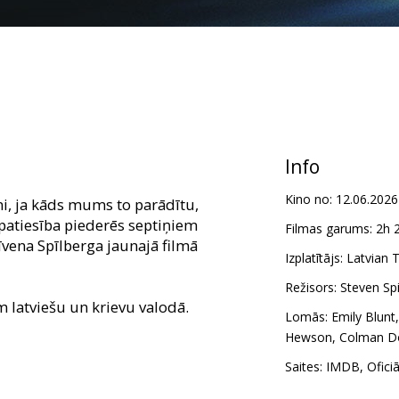
Info
Kino no:
12.06.2026
ni, ja kāds mums to parādītu,
 patiesība piederēs septiņiem
Filmas garums:
2h 
īvena Spīlberga jaunajā filmā
Izplatītājs:
Latvian T
Režisors:
Steven Sp
m latviešu un krievu valodā.
Lomās:
Emily Blunt
Hewson
,
Colman D
Saites:
IMDB
,
Ofici