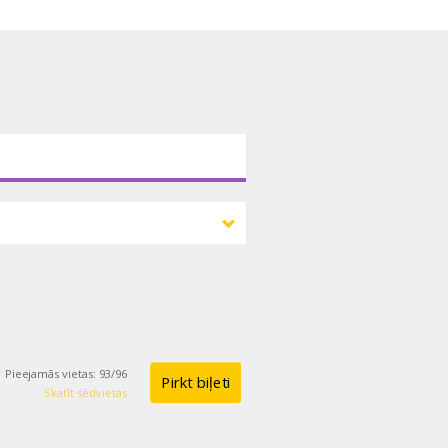
Pieejamās vietas
:
93
/
96
Pirkt biļeti
Skatīt sēdvietas