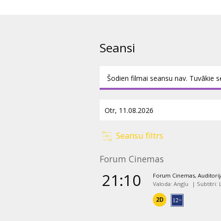
Seansi
Šodien filmai seansu nav. Tuvākie s
Seansu filtrs
Forum Cinemas
21:10
Forum Cinemas, Auditorij
Valoda: Angļu
|
Subtitri:
2D