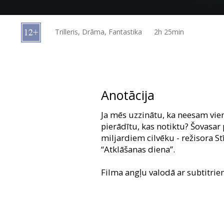
Dāvanu
kartes
Trilleris, Drāma, Fantastika
2h 25min
Uzkodas
B2B
Anotācija
Kino
Ja mēs uzzinātu, ka neesam vie
Klubs
pierādītu, kas notiktu? Šovasar
miljardiem cilvēku - režisora St
“Atklāšanas diena”.
Filma angļu valodā ar subtitrie