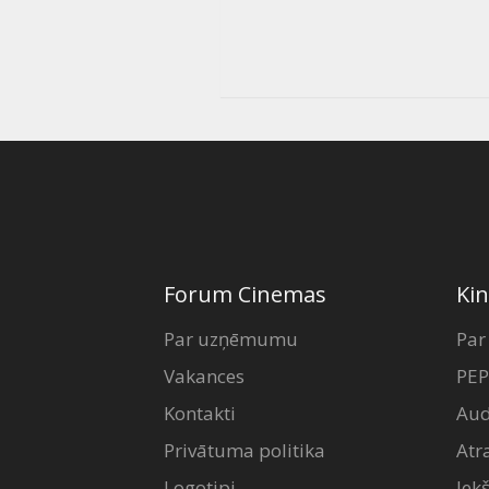
Forum Cinemas
Kin
Par uzņēmumu
Par
Vakances
PEP
Kontakti
Aud
Privātuma politika
Atr
Logotipi
Iek