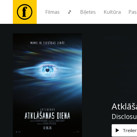
Filmas
🎵
Biļetes
Kultūra
Pas
Filmas
🎵
Biļetes
Kultūra
Atklāš
Pasākumi
Disclos
Ziņas
Treiler