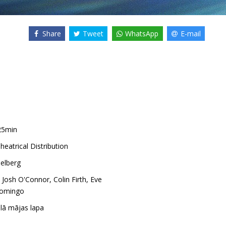
Share
Tweet
WhatsApp
E-mail
25min
heatrical Distribution
ielberg
,
Josh O'Connor
,
Colin Firth
,
Eve
omingo
ālā mājas lapa