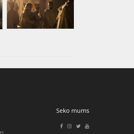
Seko mums
MS