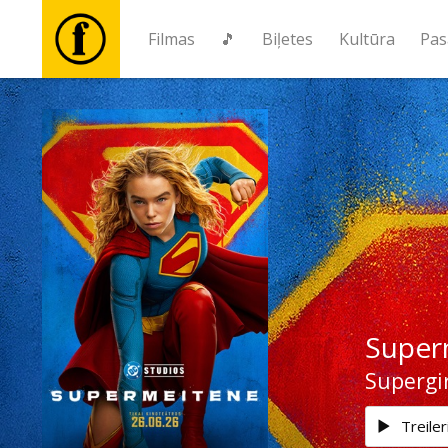
Filmas
🎵
Biļetes
Kultūra
Pas
Filmas
🎵
Biļetes
Kultūra
Super
Pasākumi
Supergir
Ziņas
Treiler