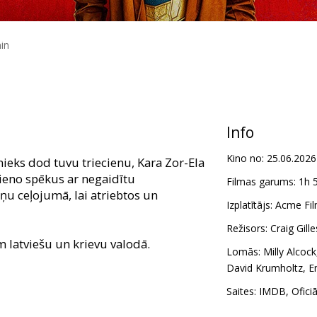
in
Info
Kino no:
25.06.2026
nieks dod tuvu triecienu, Kara Zor-Ela
ieno spēkus ar negaidītu
Filmas garums:
1h 
u ceļojumā, lai atriebtos un
Izplatītājs:
Acme Fil
Režisors:
Craig Gille
m latviešu un krievu valodā.
Lomās:
Milly Alcock
David Krumholtz
,
E
Saites:
IMDB
,
Ofici