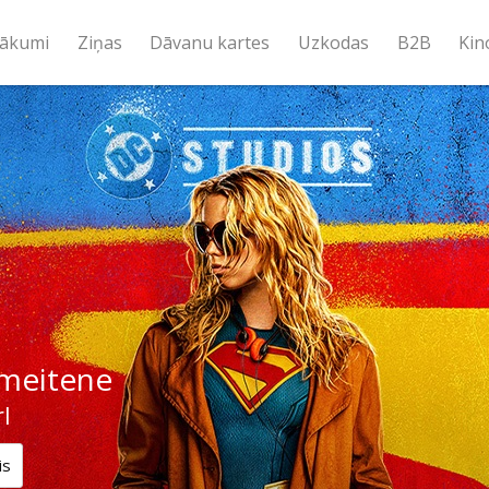
ākumi
Ziņas
Dāvanu kartes
Uzkodas
B2B
Kin
meitene
l
is