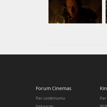
Forum Cinemas
Kin
Par uzņēmumu
Par
Vakances
PEP