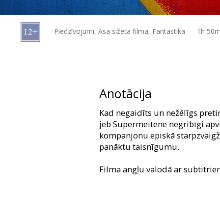
Dāvanu
kartes
Piedzīvojumi, Asa sižeta filma, Fantastika
1h 50m
Uzkodas
B2B
Anotācija
Kino
Kad negaidīts un nežēlīgs preti
Klubs
jeb Supermeitene negribīgi apv
kompanjonu episkā starpzvaigžņ
panāktu taisnīgumu.
Filma angļu valodā ar subtitrie