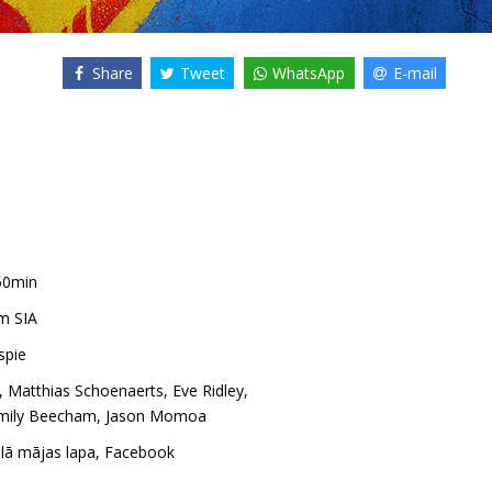
Share
Tweet
WhatsApp
E-mail
50min
m SIA
spie
,
Matthias Schoenaerts
,
Eve Ridley
,
mily Beecham
,
Jason Momoa
ālā mājas lapa
,
Facebook