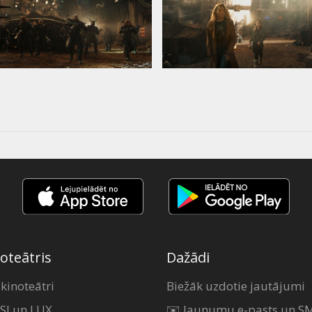
oteātris
Dažādi
 kinoteātri
Biežāk uzdotie jautājumi
SI un LUX
✉️ Jaunumu e-pasts un S