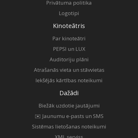
Privātuma politika
Logotipi
Kinoteātris
Par kinoteātri
PEPSI un LUX
Auditoriju plāni
Atrašanās vieta un stāvvietas
Iekšējās kārtības noteikumi
Dažādi
Biežāk uzdotie jautājumi
✉️ Jaunumu e-pasts un SMS
Sistēmas lietošanas noteikumi
XML serviss