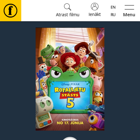
Ienākt
Atrast filmu
Menu
Filmas
🎵
Biļetes
Kultūra
Pasākumi
Ziņas