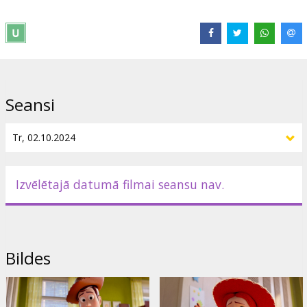
Izplatītājs:
Latvian Theatrical Distribution
Režisors:
Andrew Stanton
,
McKenna Harris
Saites:
IMDB
Seansi
Izvēlētajā datumā filmai seansu nav.
Bildes