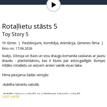
Dāvanu
kartes
Uzkodas
Rotaļlietu stāsts 5
Toy Story 5
B2B
1h 42min
|
Piedzīvojumi, Komēdija, Animācija, Ģimenes filma
|
Kino no:
17.06.2026
Kino
Klubs
Vudijs, Džesija un Bazs un viņu draugu komanda saskaras ar jaunu
draudu - planšetdatoru, kas ir kļuvis par astoņgadīgās Bonijas
mīļāko rotaļlietu un aizņem arvien vairāk viņas laika.
Filma pieejama šādās versijās:
-dublēta latviešu valodā;
-dublēta krievu valodā ar subtitriem latviešu valodā.
Lasīt vairāk