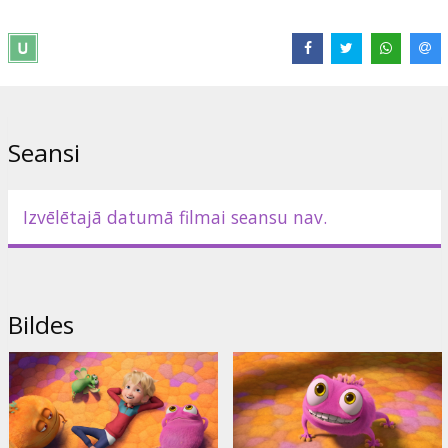
Izplatītājs:
Acme Film SIA
Režisors:
Jens Møller
Saites:
IMDB
Seansi
Izvēlētajā datumā filmai seansu nav.
Bildes