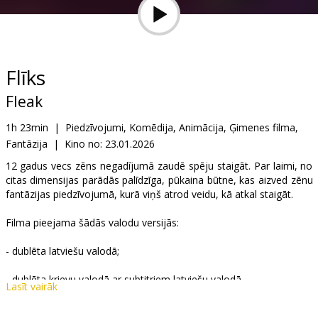
Dāvanu
kartes
Uzkodas
Flīks
Fleak
B2B
1h 23min
|
Piedzīvojumi, Komēdija, Animācija, Ģimenes filma,
Fantāzija
|
Kino no:
23.01.2026
Kino
Klubs
12 gadus vecs zēns negadījumā zaudē spēju staigāt. Par laimi, no
citas dimensijas parādās palīdzīga, pūkaina būtne, kas aizved zēnu
fantāzijas piedzīvojumā, kurā viņš atrod veidu, kā atkal staigāt.
Filma pieejama šādās valodu versijās:
- dublēta latviešu valodā;
- dublēta krievu valodā ar subtitriem latviešu valodā.
Lasīt vairāk