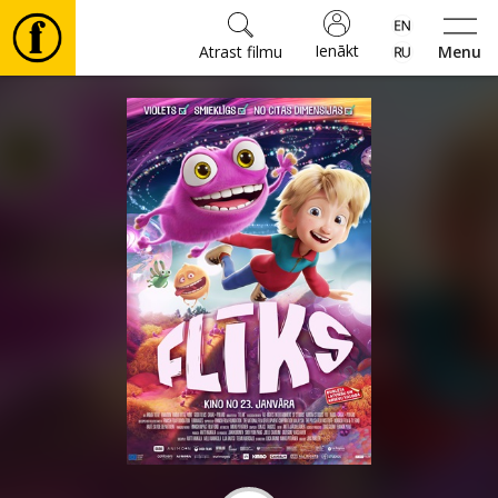
Ienākt
Atrast filmu
Menu
Filmas
🎵
Biļetes
Kultūra
Pasākumi
Ziņas