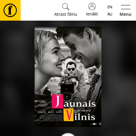
Ienākt
Atrast filmu
Menu
Filmas
🎵
Biļetes
Kultūra
Pasākumi
Ziņas