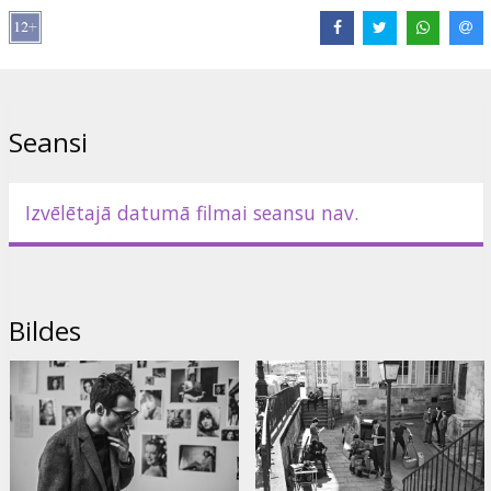
Izplatītājs:
Best Film SIA
Režisors:
Richard Linklater
Lomās:
Guillaume Marbeck
,
Zoey Deutch
,
Aubry Dullin
Saites:
IMDB
Seansi
Izvēlētajā datumā filmai seansu nav.
Bildes