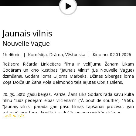
Dāvanu
kartes
Uzkodas
Jaunais vilnis
Nouvelle Vague
B2B
1h 46min
|
Komēdija, Drāma, Vēsturiska
|
Kino no:
02.01.2026
Kino
Režisora Ričarda Linkleitera filma ir veltījumu Žanam Likam
Godāram un kino kustības “Jaunais vilnis” (La Nouvelle Vague)
Klubs
dzimšanai. Godāra lomā Gijoms Marbeks, Džīnas Sībergas lomā
Zoja Doiča un Žana Pola Belmondo tēlā iejūtas Obrijs Dilēns.
20. gs. 50to gadu beigas, Parīze. Žans Liks Godārs rada savu kulta
filmu “Līdz pēdējam elpas vilcienam” (“À bout de souffle”, 1960).
“Jaunais vilnis” parāda gan pašu filmas tapšanas procesu, gan
gatavošanos tam - konflikti, radošās un personiskās drāmas.
Lasīt vairāk
Filma franču valodā ar subtitriem latviešu un krievu valodā.