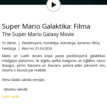
Dāvanu
kartes
Uzkodas
Super Mario Galaktika: Filma
The Super Mario Galaxy Movie
B2B
1h 38min
|
Piedzīvojumi, Komēdija, Animācija, Ģimenes filma,
Fantāzija
|
Kino no:
01.04.2026
Kino
Klubs
Mario un Luidži dosies kopā jaunā piedzīvojumā galaktikas
milzīgajos plašumos, lai atgūtu spēka zvaigznes un izglābtu savus
draugus, pirms Bauzera un Bauzera juniora plāni pārņemt visu
Visumu ir kļuvuši par realitāti.
Filma šādās valodu versijās:
- latviešu valodā;
Lasīt vairāk
- krievu valodā, ar subtitriem latviešu valodā;