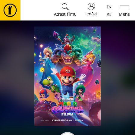
Ienākt
Atrast filmu
Menu
Filmas
🎵
Biļetes
Kultūra
Pasākumi
Ziņas